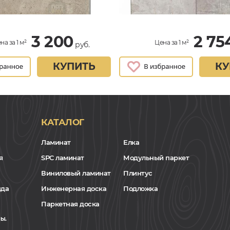
3 200
2 75
на за 1 м²
Цена за 1 м²
руб.
КУПИТЬ
КУ
КАТАЛОГ
Ламинат
Елка
я
SPC ламинат
Модульный паркет
Виниловый ламинат
Плинтус
нда
Инженерная доска
Подложка
Паркетная доска
ы.