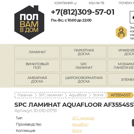
КОМПАНИЯ
МЫ НА ТВ
ПОЧЕМУ 
+7(812)309-57-01
Пн.-Вс.: с 10:00 до 22:00
Эк
ко
се
пе
ПАРКЕТНАЯ
ИНЖЕНЕ
ЛАМИНАТ
ДОСКА
ДОСК
ВИНИЛОВЫЙ
SPC
МОЗАИКА
ПОЛ
ЛАМИНАТ
ПАНЕЛИ ИЗ
АМБАРНАЯ
ШИРОКОФОРМАТНАЯ
ЭЛЕМЕ
ДОСКА
ДОСКА
Главная
SPC ламинат
Aquafloor
Stone
AF3554SST
SPC ЛАМИНАТ AQUAFLOOR AF3554SS
Артикул: 10-010-01791
Тип
SPC ламинат
Производство
Aquafloor
Коллекция
Stone