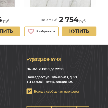
4
2 754
Цена за 1 м²
руб.
руб.
ПИТЬ
КУПИТЬ
+7(812)309-57-01
Пн.-Вс.: с 10:00 до 22:00
Наш адрес:
ул. Планерная, д. 59
ТЦ LeoMall 1 этаж, секция 104
Всегда свободная парковка