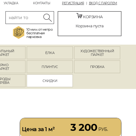
УКЛАДКА
КОНТАКТЫ
РЕГИСТРАЦИЯ
ВХОД С ПАРОЛЕМ
КОРЗИНА
Корзина пуста
10 мин. от метро
бесплатная
парковка
УЛЬНЫЙ
ХУДОЖЕСТВЕННЫЙ
ЁЛКА
АРКЕТ
ПАРКЕТ
ЕРМО
ПЛИНТУС
ПРОБКА
АРКЕТ
РОДЫ
СКИДКИ
ЕРЕВА
3 200
Цена за 1 м²
РУБ.