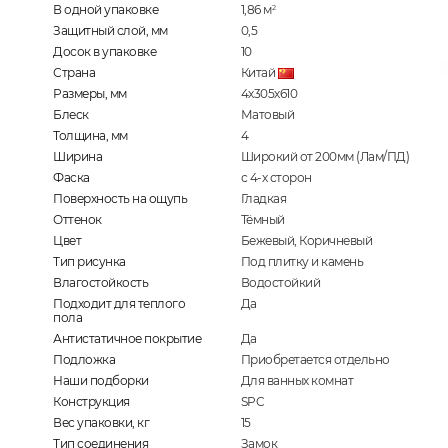
В одной упаковке
1,86
м
2
Защитный слой, мм
0,5
Досок в упаковке
10
Страна
Китай
Размеры, мм
4х305х610
Блеск
Матовый
Толщина, мм
4
Ширина
Широкий от 200мм (Лам/ПД)
Фаска
с 4-х сторон
Поверхность на ощупь
Гладкая
Оттенок
Тёмный
Цвет
Бежевый, Коричневый
Тип рисунка
Под плитку и камень
Влагостойкость
Водостойкий
Подходит для теплого
Да
пола
Антистатичное покрытие
Да
Подложка
Приобретается отдельно
Наши подборки
Для ванных комнат
Конструкция
SPC
Вес упаковки, кг
15
Тип соединения
Замок