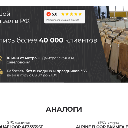
АНАЛОГИ
SPC ламинат
SPC ламинат
UAFLOOR AF3553SST
ALPINE FLOOR ВАЙМЕА Е