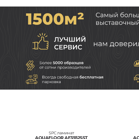
SPC ламинат
AQUAFLOOR AF3552SST
AQ