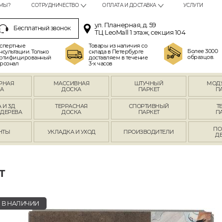
МЫ?
СОТРУДНИЧЕСТВО
ОПЛАТА И ДОСТАВКА
УСЛУГИ
ул. Планерная, д. 59
Бесплатный звонок
ТЦ LeoMall 1 этаж, секция 104
спертные
Товары из наличия со
Более 3000
нсультации. Только
склада в Петербурге
образцов.
ртифицированный
доставляем в течение
рсонал
3-х часов
РНАЯ
МАССИВНАЯ
ШТУЧНЫЙ
МОД
А
ДОСКА
ПАРКЕТ
П
 И 3Д
ТЕРРАСНАЯ
СПОРТИВНЫЙ
Т
 ДЕРЕВА
ДОСКА
ПАРКЕТ
П
ПО
НТЫ
УКЛАДКА И УХОД
ПРОИЗВОДИТЕЛИ
Д
T
В НАЛИЧИИ