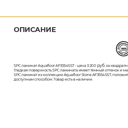
ОПИСАНИЕ
руб.
SPC ламинат Aquafloor AF3554SST - цена 3 200
за квадратны
Гладкая поверхность SPC ламината имеет тёмный оттенок и мат
SPC ламинат из коллекции Aquafloor Stone AF3554SST, положи
доступным способом. Товар есть в наличии.