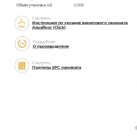
Объём упаковки, м3
0,008
Смотреть
Инструкция по укладке винилового ламината
Aquafloor (Click)
Подробнее
О производителе
Смотреть
Подтипы SPC ламината