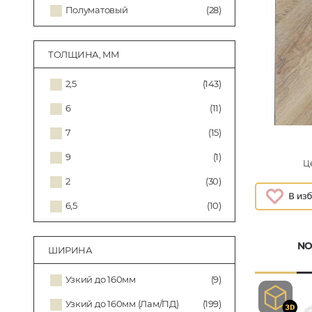
Полуматовый
(28)
ТОЛЩИНА, ММ
2,5
(143)
6
(11)
7
(15)
9
(1)
Це
2
(30)
6,5
(10)
NO
ШИРИНА
Узкий до 160мм
(9)
Узкий до 160мм (Лам/ПД)
(199)