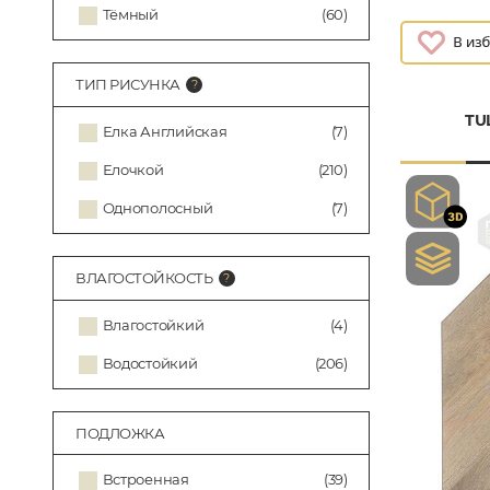
Тёмный
(60)
ТИП РИСУНКА
TU
Елка Английская
(7)
Елочкой
(210)
Однополосный
(7)
ВЛАГОСТОЙКОСТЬ
Влагостойкий
(4)
Водостойкий
(206)
ПОДЛОЖКА
Встроенная
(39)