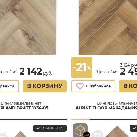
21
-
3 124
ру
%
2 142
2 4
на за 1 м²
Цена за 1 м²
руб.
В КОРЗИНУ
В К
Виниловый ламинат
Виниловый ламина
RLAND BRATT 1034-05
ALPINE FLOOR МАКАДАМИЯ 
В НАЛИЧИИ