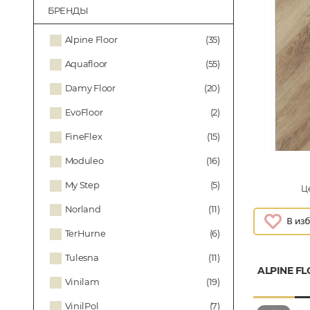
БРЕНДЫ
Alpine Floor
(35)
Aquafloor
(55)
Damy Floor
(20)
EvoFloor
(2)
FineFlex
(15)
Moduleo
(16)
My Step
(5)
Це
Norland
(11)
TerHurne
(6)
Tulesna
(11)
ALPINE F
Vinilam
(19)
VinilPol
(7)