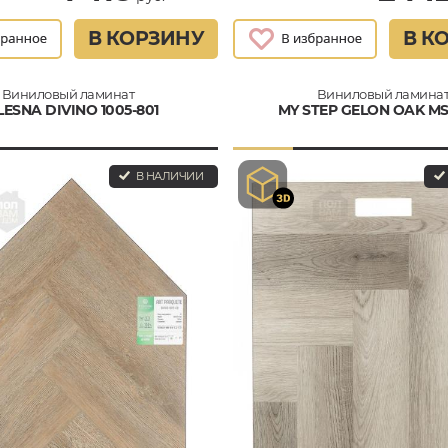
В КОРЗИНУ
В К
Виниловый ламинат
Виниловый ламина
LESNA DIVINO 1005-801
MY STEP GELON OAK M
В НАЛИЧИИ