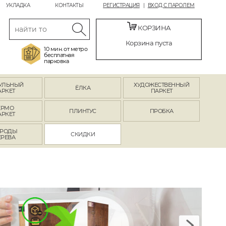
УКЛАДКА
КОНТАКТЫ
РЕГИСТРАЦИЯ
ВХОД С ПАРОЛЕМ
КОРЗИНА
Корзина пуста
10 мин. от метро
бесплатная
парковка
УЛЬНЫЙ
ХУДОЖЕСТВЕННЫЙ
ЁЛКА
АРКЕТ
ПАРКЕТ
ЕРМО
ПЛИНТУС
ПРОБКА
АРКЕТ
РОДЫ
СКИДКИ
ЕРЕВА