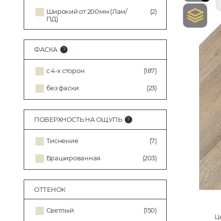
Широкий от 200мм (Лам/
(2)
ПД)
ФАСКА
с 4-х сторон
(187)
без фаски
(23)
ПОВЕРХНОСТЬ НА ОЩУПЬ
Тиснение
(7)
Брашированная
(203)
ОТТЕНОК
Светлый
(150)
Це