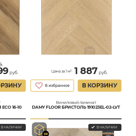
б.
99
1 887
Цена за 1 м²
руб.
руб.
ОРЗИНУ
В КОРЗИНУ
т
Виниловый ламинат
ECO 16-10
DAMY FLOOR БРИСТОЛЬ 191023EL-02-LVT
В НАЛИЧИИ
В НАЛИЧИИ