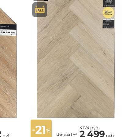
21
-
3 124
руб.
%
2
2 499
Цена за 1 м²
руб.
руб.