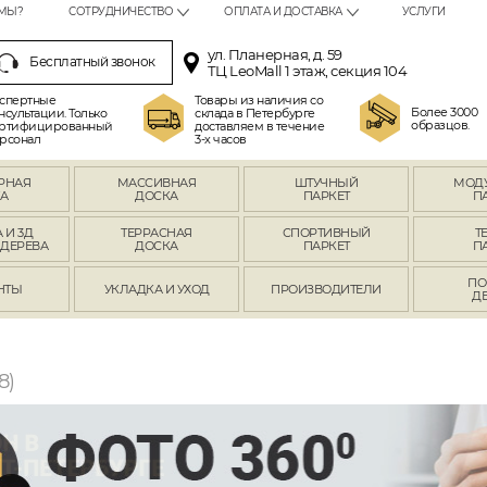
МЫ?
СОТРУДНИЧЕСТВО
ОПЛАТА И ДОСТАВКА
УСЛУГИ
ул. Планерная, д. 59
Бесплатный звонок
ТЦ LeoMall 1 этаж, секция 104
спертные
Товары из наличия со
Более 3000
нсультации. Только
склада в Петербурге
образцов.
ртифицированный
доставляем в течение
рсонал
3-х часов
РНАЯ
МАССИВНАЯ
ШТУЧНЫЙ
МОД
А
ДОСКА
ПАРКЕТ
П
 И 3Д
ТЕРРАСНАЯ
СПОРТИВНЫЙ
Т
 ДЕРЕВА
ДОСКА
ПАРКЕТ
П
ПО
НТЫ
УКЛАДКА И УХОД
ПРОИЗВОДИТЕЛИ
Д
8)