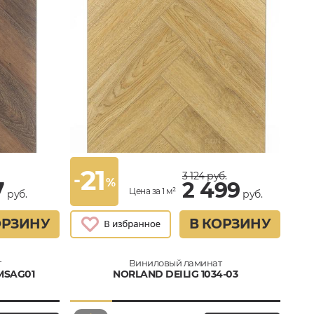
21
-
3 124
руб.
%
7
2 499
Цена за 1 м²
руб.
руб.
ОРЗИНУ
В КОРЗИНУ
т
Виниловый ламинат
MSAG01
NORLAND DEILIG 1034-03