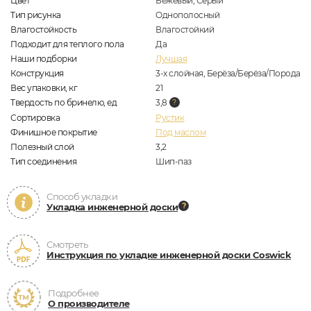
Цвет
Бежевый, Серый
Тип рисунка
Однополосный
Влагостойкость
Влагостойкий
Подходит для теплого пола
Да
Наши подборки
Лучшая
Конструкция
3-х слойная, Берёза/Берёза/Порода
Вес упаковки, кг
21
Твердость по бринелю, ед
3,8
Сортировка
Рустик
Финишное покрытие
Под маслом
Полезный слой
3,2
Тип соединения
Шип-паз
Способ укладки
Укладка инженерной доски
Смотреть
Инструкция по укладке инженерной доски Coswick
Подробнее
О производителе