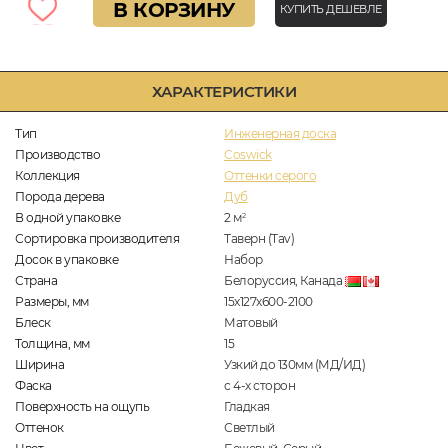
В КОРЗИНУ
КУПИТЬ ДЕШЕВЛЕ
ХАРАКТЕРИСТИКИ
Тип
Инженерная доска
Производство
Coswick
Коллекция
Оттенки серого
Порода дерева
Дуб
В одной упаковке
2
м
2
Сортировка производителя
Таверн (Tav)
Досок в упаковке
Набор
Страна
Белоруссия, Канада
Размеры, мм
15x127x600-2100
Блеск
Матовый
Толщина, мм
15
Ширина
Узкий до 130мм (МД/ИД)
Фаска
с 4-х сторон
Поверхность на ощупь
Гладкая
Оттенок
Светлый