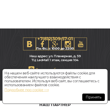
+7(812)309-57-01
Пн.-Вс.: с 10:00 до 22:00
Наш адрес:
ул. Планерная, д. 59
ТЦ LeoMall 1 этаж, секция 104
Всегда свободная парковка
На нашем веб-сайте используются файлы cookie для
127x600-2100, 15мм
обеспечения наилучшего взаимодействия с
Таверн (Tav), Дуб, Однополосный, Влагостойкий
пользователем. Используя веб-сайт, вы соглашаетесь с
© Интернет-магазин Polvamvdom.ru 2011-2026. Все права
использованием файлов cookie.
защищены.
Подробнее про cookie ⟶
9 440
При копировании материалов прямая ссылка на сайт
руб.
Цена за 1 м²
обязательна
.
Принять
БЫСТРЫЙ ЗАКАЗ
КУПИТЬ
НАШ ПАРТНЁР