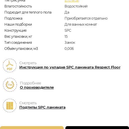
Тип рисунка
Елочкой
Влагостойкость
Водостойкий
Подходит для теплого пола
Да
Подложка
Приобретается отдельно
Наши подборки
Для ванных комнат
Конструкция
SPC
Вес упаковки, кг
15
Тип соединения
Замок
Объём упаковки, м3
0,006
Смотреть
Инструкция по укладке SPC ламината Respect Floor
Подробнее
О производителе
Смотреть
Подтипы SPC ламината