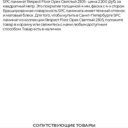
руб.
SPC ламинат Respect Floor Орех Светлый 2305 - цена 2 200
за
квадратный метр. Это покрытие толщиной 4 мм, фаска с 4-х сторон.
Брашированная поверхность SPC ламината имеет тёмный оттенок
и матовый блеск. Для того, чтобы купить в Санкт-Петербурге SPC
ламинат из коллекции Respect Floor Орех Светлый 2305, положите
товар в корзину или свяжитесь с нами любым доступным
способом. Товар есть в наличии.
СОПУТСТВУЮЩИЕ ТОВАРЫ