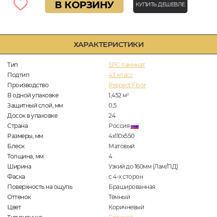
В КОРЗИНУ
КУПИТЬ ДЕШЕВЛЕ
ХАРАКТЕРИСТИКИ
Тип
SPC ламинат
Подтип
43 класс
Производство
Respect Floor
В одной упаковке
1,452
м
2
Защитный слой, мм
0,5
Досок в упаковке
24
Страна
Россия
Размеры, мм
4х110х550
Блеск
Матовый
Толщина, мм
4
Ширина
Узкий до 160мм (Лам/ПД)
Фаска
с 4-х сторон
Поверхность на ощупь
Брашированная
Оттенок
Тёмный
Цвет
Коричневый