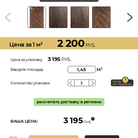
2 200
Цена за 1 м²
РУБ.
3 195
РУБ.
Цена за упаковку
м
2
Введите площадь
Запас
Количество упаковок
на подрезку
рассчитать доставку в регионы
3 195
ВАША ЦЕНА:
РУБ.