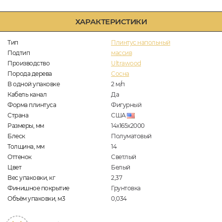
ХАРАКТЕРИСТИКИ
Тип
Плинтус напольный
Подтип
массив
Производство
Ultrawood
Порода дерева
Сосна
В одной упаковке
2
м/п
Кабель канал
Да
Форма плинтуса
Фигурный
Страна
США
Размеры, мм
14х165х2000
Блеск
Полуматовый
Толщина, мм
14
Оттенок
Светлый
Цвет
Белый
Вес упаковки, кг
2,37
Финишное покрытие
Грунтовка
Объём упаковки, м3
0,034