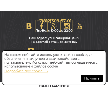
+7(812)309-57-01
Пн.-Вс.: с 10:00 до 22:00
Наш адрес:
ул. Планерная, д. 59
ТЦ LeoMall 1 этаж, секция 104
Всегда свободная парковка
На нашем веб-сайте используются файлы cookie для
110x2000, 22мм
обеспечения наилучшего взаимодействия с
Фигурный, Влагостойкий, Грунтовка
пользователем. Используя веб-сайт, вы соглашаетесь с
© Интернет-магазин Polvamvdom.ru 2011-2026. Все права
использованием файлов cookie.
защищены.
Подробнее про cookie ⟶
1 104
При копировании материалов прямая ссылка на сайт
руб.
Цена за 1 метр
обязательна
.
Принять
БЫСТРЫЙ ЗАКАЗ
КУПИТЬ
НАШ ПАРТНЁР
Плинтус напольный
EVROWOOD PN 102 LED