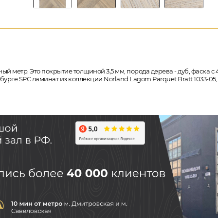
ый метр. Это покрытие толщиной 3,5 мм, порода дерева - дуб, фаска с
ербурге SPC ламинат из коллекции Norland Lagom Parquet Bratt 1033-0