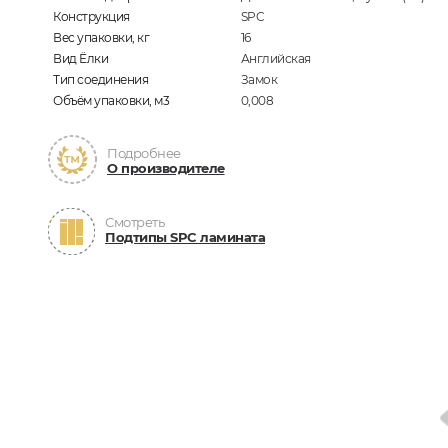
Конструкция
SPC
Вес упаковки, кг
16
Вид Ёлки
Английская
Тип соединения
Замок
Объём упаковки, м3
0,008
Подробнее
О производителе
Смотреть
Подтипы SPC ламината