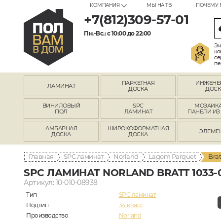
КОМПАНИЯ
МЫ НА ТВ
ПОЧЕМУ 
+7(812)309-57-01
Пн.-Вс.: с 10:00 до 22:00
Эк
ко
се
пе
ПАРКЕТНАЯ
ИНЖЕНЕ
ЛАМИНАТ
ДОСКА
ДОСК
ВИНИЛОВЫЙ
SPC
МОЗАИКА
ПОЛ
ЛАМИНАТ
ПАНЕЛИ ИЗ
АМБАРНАЯ
ШИРОКОФОРМАТНАЯ
ЭЛЕМЕ
ДОСКА
ДОСКА
Главная
SPC ламинат
Norland
Lagom Parquet
Brat
SPC ЛАМИНАТ NORLAND BRATT 1033-
Артикул: 10-010-08938
Тип
SPC ламинат
Подтип
34 класс
Производство
Norland