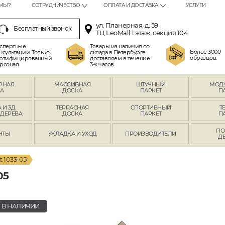
МЫ?
СОТРУДНИЧЕСТВО
ОПЛАТА И ДОСТАВКА
УСЛУГИ
ул. Планерная, д. 59
Бесплатный звонок
ТЦ LeoMall 1 этаж, секция 104
спертные
Товары из наличия со
Более 3000
нсультации. Только
склада в Петербурге
образцов.
ртифицированный
доставляем в течение
рсонал
3-х часов
РНАЯ
МАССИВНАЯ
ШТУЧНЫЙ
МОД
А
ДОСКА
ПАРКЕТ
П
 И 3Д
ТЕРРАСНАЯ
СПОРТИВНЫЙ
Т
 ДЕРЕВА
ДОСКА
ПАРКЕТ
П
ПО
НТЫ
УКЛАДКА И УХОД
ПРОИЗВОДИТЕЛИ
Д
t 1033-05
05
В НАЛИЧИИ