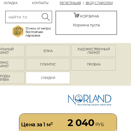
УКЛАДКА
КОНТАКТЫ
РЕГИСТРАЦИЯ
ВХОД С ПАРОЛЕМ
КОРЗИНА
Корзина пуста
10 мин. от метро
бесплатная
парковка
УЛЬНЫЙ
ХУДОЖЕСТВЕННЫЙ
ЁЛКА
АРКЕТ
ПАРКЕТ
ЕРМО
ПЛИНТУС
ПРОБКА
АРКЕТ
РОДЫ
СКИДКИ
ЕРЕВА
2 040
Цена за 1 м²
РУБ.