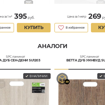
395
269
на за 1 м²
Цена за 1 метр
руб.
ру
КУПИТЬ
КУ
АНАЛОГИ
SPC ламинат
SPC ламинат
A ДУБ СЕН-ДЕНИ SU1203
BETTA ДУБ УИНВУД SU
В НАЛИЧИИ
В