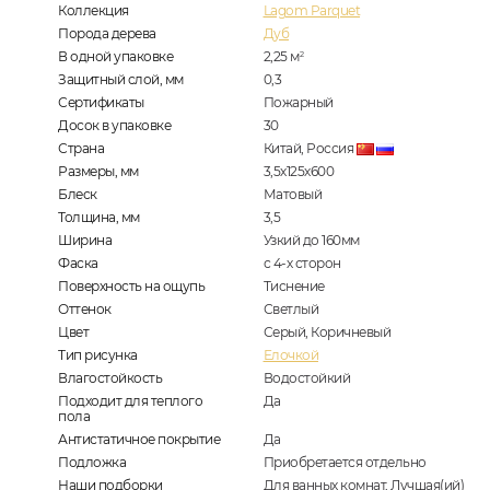
Коллекция
Lagom Parquet
Порода дерева
Дуб
В одной упаковке
2,25
м
2
Защитный слой, мм
0,3
Сертификаты
Пожарный
Досок в упаковке
30
Страна
Китай, Россия
Размеры, мм
3,5х125х600
Блеск
Матовый
Толщина, мм
3,5
Ширина
Узкий до 160мм
Фаска
с 4-х сторон
Поверхность на ощупь
Тиснение
Оттенок
Светлый
Цвет
Серый, Коричневый
Тип рисунка
Елочкой
Влагостойкость
Водостойкий
Подходит для теплого
Да
пола
Антистатичное покрытие
Да
Подложка
Приобретается отдельно
Наши подборки
Для ванных комнат, Лучшая(ий)