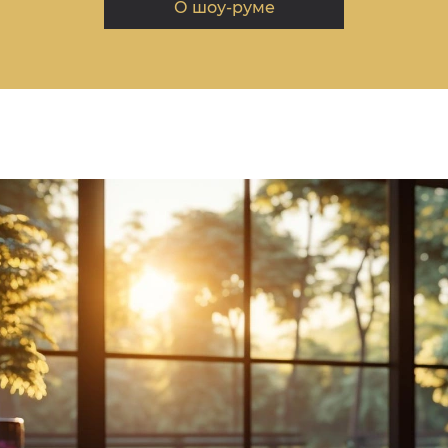
О шоу-руме