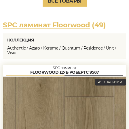
ВСЕ ТОВАРЫ
SPC ламинат Floorwood
(49)
КОЛЛЕКЦИЯ
Authentic
/
Azaro
/
Kerama
/
Quantum
/
Residence
/
Unit
/
Visio
SPC ламинат
FLOORWOOD ДУБ РОБЕРТС 9567
В НАЛИЧИИ