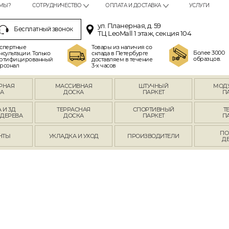
МЫ?
СОТРУДНИЧЕСТВО
ОПЛАТА И ДОСТАВКА
УСЛУГИ
ул. Планерная, д. 59
Бесплатный звонок
ТЦ LeoMall 1 этаж, секция 104
спертные
Товары из наличия со
Более 3000
нсультации. Только
склада в Петербурге
образцов.
ртифицированный
доставляем в течение
рсонал
3-х часов
РНАЯ
МАССИВНАЯ
ШТУЧНЫЙ
МОД
А
ДОСКА
ПАРКЕТ
П
 И 3Д
ТЕРРАСНАЯ
СПОРТИВНЫЙ
Т
 ДЕРЕВА
ДОСКА
ПАРКЕТ
П
ПО
НТЫ
УКЛАДКА И УХОД
ПРОИЗВОДИТЕЛИ
Д