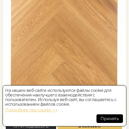
На нашем веб-сайте используются файлы cookie для
обеспечения наилучшего взаимодействия с
100x600, 14мм
Natur, Дуб, Елка Английская, Елочкой, Влагостойкий
пользователем. Используя веб-сайт, вы соглашаетесь с
использованием файлов cookie.
Подробнее про cookie ⟶
9 100
руб.
Цена за 1 м²
Принять
КУПИТЬ ДЕШЕВЛЕ
В КОРЗИНУ