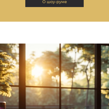
О шоу-руме