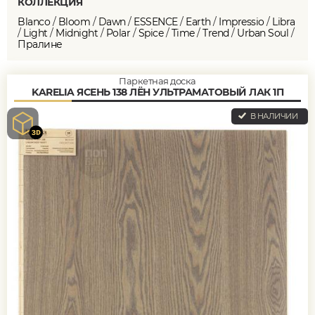
КОЛЛЕКЦИЯ
Blanco
/
Bloom
/
Dawn
/
ESSENCE
/
Earth
/
Impressio
/
Libra
/
Light
/
Midnight
/
Polar
/
Spice
/
Time
/
Trend
/
Urban Soul
/
Пралине
Паркетная доска
KARELIA ЯСЕНЬ 138 ЛЁН УЛЬТРАМАТОВЫЙ ЛАК 1П
В НАЛИЧИИ