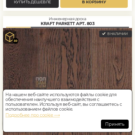
КУПИТЬ ДЕШЕВЛЕ
В КОРЗИНУ
Инженерная доска
KRAFT PARKETT АРТ. 803
В НАЛИЧИИ
На нашем веб-сайте используются файлы cookie для
обеспечения наилучшего взаимодействия с
пользователем. Используя веб-сайт, вы соглашаетесь с
использованием файлов cookie.
Подробнее про cookie ⟶
Принять