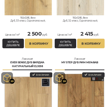
192x1285, 8мм
192x1285, 8мм
Дуб, 33 класс, Однополосный,
Дуб, 32 класс, Однополосный,
Водостойкий
Водостойкий
2 500
2 415
Цена за 1 м²
руб.
Цена за 1 м²
руб.
КУПИТЬ
КУПИТЬ
В КОРЗИНУ
В КОРЗИНУ
ДЕШЕВЛЕ
ДЕШЕВЛЕ
Ламинат
Ламинат
EVER SENSE ДУБ ВИРДИА
MY STEP ДУБ РИМ MS148AB
НАТУРАЛЬНЫЙ EL1038
В НАЛИЧИИ
В НАЛИЧИИ