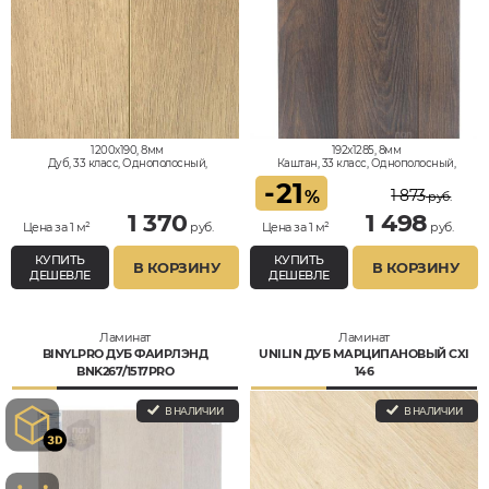
1200x190, 8мм
192x1285, 8мм
Дуб, 33 класс, Однополосный,
Каштан, 33 класс, Однополосный,
Водостойкий
Водостойкий
-
21
1 873
%
руб.
1 370
1 498
Цена за 1 м²
руб.
Цена за 1 м²
руб.
КУПИТЬ
КУПИТЬ
В КОРЗИНУ
В КОРЗИНУ
ДЕШЕВЛЕ
ДЕШЕВЛЕ
Ламинат
Ламинат
BINYLPRO ДУБ ФАИРЛЭНД
UNILIN ДУБ МАРЦИПАНОВЫЙ CXI
BNK267/1517PRO
146
В НАЛИЧИИ
В НАЛИЧИИ