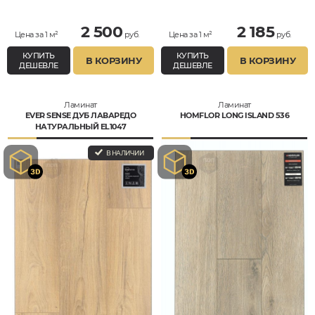
Водостойкий
Водостойкий
2 500
2 185
Цена за 1 м²
руб.
Цена за 1 м²
руб.
КУПИТЬ
КУПИТЬ
В КОРЗИНУ
В КОРЗИНУ
ДЕШЕВЛЕ
ДЕШЕВЛЕ
Ламинат
Ламинат
EVER SENSE ДУБ ЛАВАРЕДО
HOMFLOR LONG ISLAND 536
НАТУРАЛЬНЫЙ EL1047
В НАЛИЧИИ