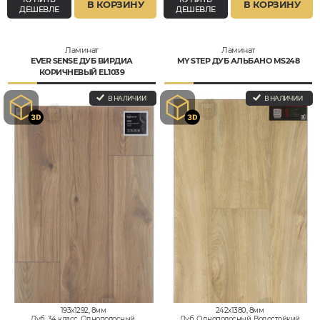
В КОРЗИНУ
В КОРЗИНУ
ДЕШЕВЛЕ
ДЕШЕВЛЕ
Ламинат
Ламинат
EVER SENSE ДУБ ВИРДИА
MY STEP ДУБ АЛЬБАНО MS248
КОРИЧНЕВЫЙ EL1039
В НАЛИЧИИ
В НАЛИЧИИ
193x1292, 8мм
242x1380, 8мм
Дуб, 34 класс, Однополосный,
Дуб, Однополосный, Водостойкий