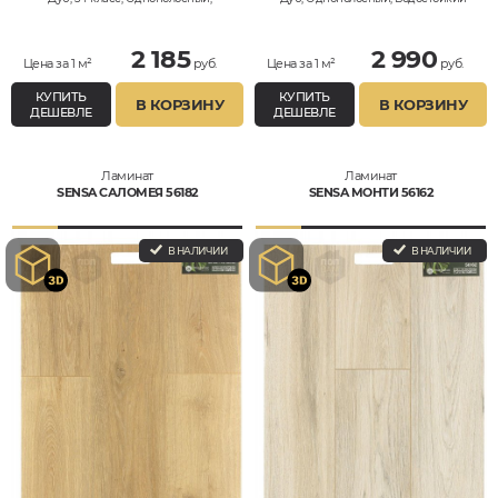
Водостойкий
2 185
2 990
Цена за 1 м²
руб.
Цена за 1 м²
руб.
КУПИТЬ
КУПИТЬ
В КОРЗИНУ
В КОРЗИНУ
ДЕШЕВЛЕ
ДЕШЕВЛЕ
Ламинат
Ламинат
SENSA САЛОМЕЯ 56182
SENSA МОНТИ 56162
В НАЛИЧИИ
В НАЛИЧИИ