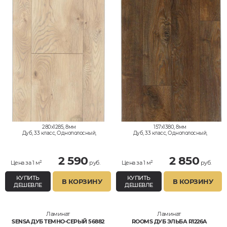
280x1285, 8мм
157x1380, 8мм
Дуб, 33 класс, Однополосный,
Дуб, 33 класс, Однополосный,
Водостойкий
Водостойкий
2 590
2 850
Цена за 1 м²
руб.
Цена за 1 м²
руб.
КУПИТЬ
КУПИТЬ
В КОРЗИНУ
В КОРЗИНУ
ДЕШЕВЛЕ
ДЕШЕВЛЕ
Ламинат
Ламинат
SENSA ДУБ ТЕМНО-СЕРЫЙ 56882
ROOMS ДУБ ЭЛЬБА R1226A