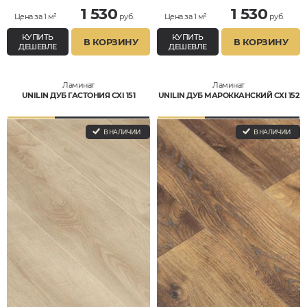
1 530
1 530
Цена за 1 м²
руб.
Цена за 1 м²
руб.
КУПИТЬ
КУПИТЬ
В КОРЗИНУ
В КОРЗИНУ
ДЕШЕВЛЕ
ДЕШЕВЛЕ
Ламинат
Ламинат
UNILIN ДУБ ГАСТОНИЯ CXI 151
UNILIN ДУБ МАРОККАНСКИЙ CXI 152
В НАЛИЧИИ
В НАЛИЧИИ