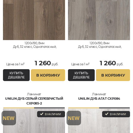
1200x190, 8мм
1200x190, 8мм
Дуб, 32 класс, Однополосный,
Дуб, 32 класс, Однополосный,
Водостойкий
Водостойкий
1 260
1 260
Цена за 1 м²
руб.
Цена за 1 м²
руб.
КУПИТЬ
КУПИТЬ
В КОРЗИНУ
В КОРЗИНУ
ДЕШЕВЛЕ
ДЕШЕВЛЕ
Ламинат
Ламинат
UNILIN ДУБ СЕРЫЙ СЕРЕБРИСТЫЙ
UNILIN ДУБ АГАТ CXP084
CXP085-2
В НАЛИЧИИ
В НАЛИЧИИ