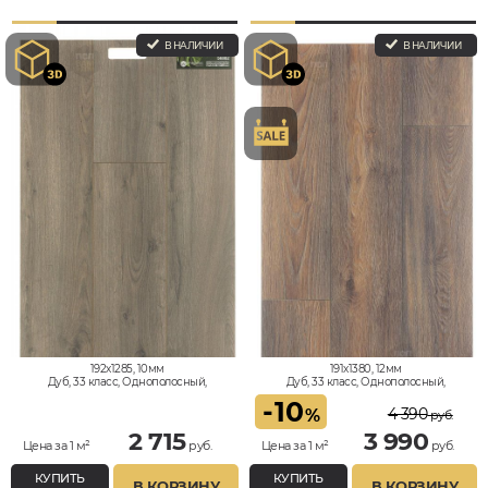
В НАЛИЧИИ
В НАЛИЧИИ
192x1285, 10мм
191x1380, 12мм
Дуб, 33 класс, Однополосный,
Дуб, 33 класс, Однополосный,
Водостойкий
Водостойкий
-
10
4 390
%
руб.
2 715
3 990
Цена за 1 м²
руб.
Цена за 1 м²
руб.
КУПИТЬ
КУПИТЬ
В КОРЗИНУ
В КОРЗИНУ