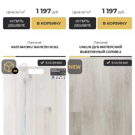
1 197
1 197
Цена за 1 м²
руб.
Цена за 1 м²
руб.
КУПИТЬ
КУПИТЬ
В КОРЗИНУ
В КОРЗИНУ
ДЕШЕВЛЕ
ДЕШЕВЛЕ
Ламинат
Ламинат
KASTAMONU ЖАНСЕН NC62
UNILIN ДУБ ИМПЕРСКИЙ
ВЫБЕЛЕННЫЙ CXP089-2
В НАЛИЧИИ
В НАЛИЧИИ