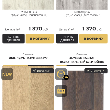
1200x190, 8мм
1200x190, 8мм
Дуб, 33 класс, Однополосный,
Дуб, 33 класс, Однополосный,
Водостойкий
Водостойкий
1 370
1 370
Цена за 1 м²
руб.
Цена за 1 м²
руб.
КУПИТЬ
КУПИТЬ
В КОРЗИНУ
В КОРЗИНУ
ДЕШЕВЛЕ
ДЕШЕВЛЕ
Ламинат
Ламинат
UNILIN ДУБ НАТУР CPE3477
BINYLPRO КАШТАН
КОЛОНИАЛЬНЫЙ ХЭРИТЭЙДЖ
BNK480PRO
В НАЛИЧИИ
В НАЛИЧИИ