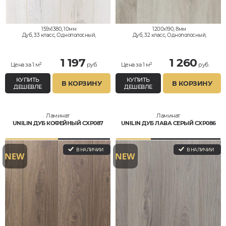
159x1380, 10мм
1200x190, 8мм
Дуб, 33 класс, Однополосный,
Дуб, 32 класс, Однополосный,
Водостойкий
Водостойкий
1 197
1 260
Цена за 1 м²
руб.
Цена за 1 м²
руб.
КУПИТЬ
КУПИТЬ
В КОРЗИНУ
В КОРЗИНУ
ДЕШЕВЛЕ
ДЕШЕВЛЕ
Ламинат
Ламинат
UNILIN ДУБ КОФЕЙНЫЙ CXP087
UNILIN ДУБ ЛАВА СЕРЫЙ CXP086
В НАЛИЧИИ
В НАЛИЧИИ