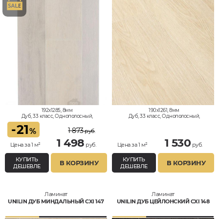
192x1285, 8мм
190x1261, 8мм
Дуб, 33 класс, Однополосный,
Дуб, 33 класс, Однополосный,
Водостойкий
Водостойкий
-
21
1 873
%
руб.
1 498
1 530
Цена за 1 м²
руб.
Цена за 1 м²
руб.
КУПИТЬ
КУПИТЬ
В КОРЗИНУ
В КОРЗИНУ
ДЕШЕВЛЕ
ДЕШЕВЛЕ
Ламинат
Ламинат
UNILIN ДУБ МИНДАЛЬНЫЙ CXI 147
UNILIN ДУБ ЦЕЙЛОНСКИЙ CXI 148