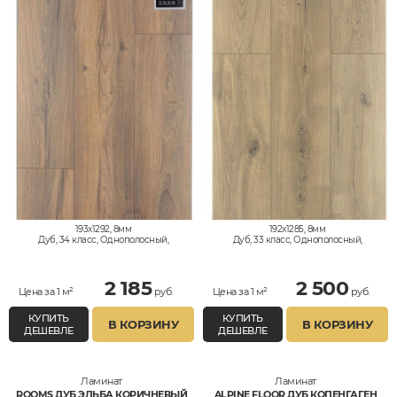
193x1292, 8мм
192x1285, 8мм
Дуб, 34 класс, Однополосный,
Дуб, 33 класс, Однополосный,
Водостойкий
Водостойкий
2 185
2 500
Цена за 1 м²
руб.
Цена за 1 м²
руб.
КУПИТЬ
КУПИТЬ
В КОРЗИНУ
В КОРЗИНУ
ДЕШЕВЛЕ
ДЕШЕВЛЕ
Ламинат
Ламинат
ROOMS ДУБ ЭЛЬБА КОРИЧНЕВЫЙ
ALPINE FLOOR ДУБ КОПЕНГАГЕН