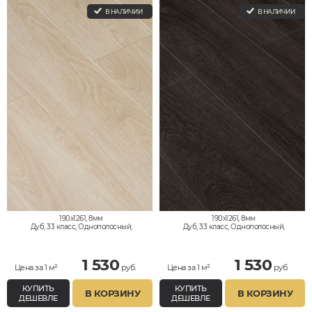
В НАЛИЧИИ
В НАЛИЧИИ
190x1261, 8мм
190x1261, 8мм
Дуб, 33 класс, Однополосный,
Дуб, 33 класс, Однополосный,
Водостойкий
Водостойкий
1 530
1 530
Цена за 1 м²
руб.
Цена за 1 м²
руб.
КУПИТЬ
КУПИТЬ
В КОРЗИНУ
В КОРЗИНУ
ДЕШЕВЛЕ
ДЕШЕВЛЕ