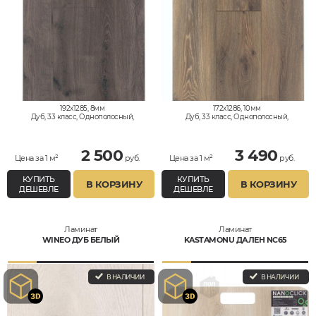
192x1285, 8мм
172x1286, 10мм
Дуб, 33 класс, Однополосный,
Дуб, 33 класс, Однополосный,
Водостойкий
Водостойкий
2 500
3 490
Цена за 1 м²
руб.
Цена за 1 м²
руб.
КУПИТЬ
КУПИТЬ
В КОРЗИНУ
В КОРЗИНУ
ДЕШЕВЛЕ
ДЕШЕВЛЕ
Ламинат
Ламинат
WINEO ДУБ БЕЛЫЙ
KASTAMONU ДАЛЕН NC65
В НАЛИЧИИ
В НАЛИЧИИ