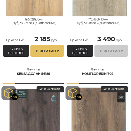
193x1292, 8мм
172x1286, 10мм
Дуб, 34 класс, Однополосный,
Дуб, 33 класс, Однополосный,
Водостойкий
Водостойкий
2 185
3 490
Цена за 1 м²
руб.
Цена за 1 м²
руб.
КУПИТЬ
КУПИТЬ
В КОРЗИНУ
В КОРЗИНУ
ДЕШЕВЛЕ
ДЕШЕВЛЕ
Ламинат
Ламинат
SENSA ДОЛАН 56186
HOMFLOR ERIN 704
В НАЛИЧИИ
В НАЛИЧИИ