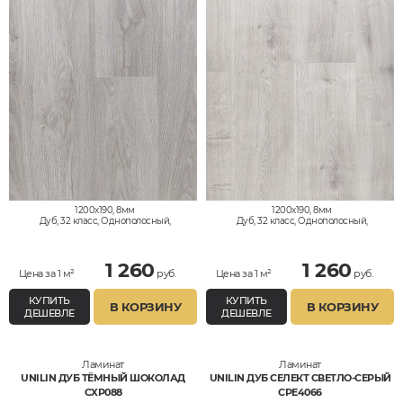
1200x190, 8мм
1200x190, 8мм
Дуб, 32 класс, Однополосный,
Дуб, 32 класс, Однополосный,
Водостойкий
Водостойкий
1 260
1 260
Цена за 1 м²
руб.
Цена за 1 м²
руб.
КУПИТЬ
КУПИТЬ
В КОРЗИНУ
В КОРЗИНУ
ДЕШЕВЛЕ
ДЕШЕВЛЕ
Ламинат
Ламинат
UNILIN ДУБ ТЁМНЫЙ ШОКОЛАД
UNILIN ДУБ СЕЛЕКТ СВЕТЛО-СЕРЫЙ
CXP088
CPE4066