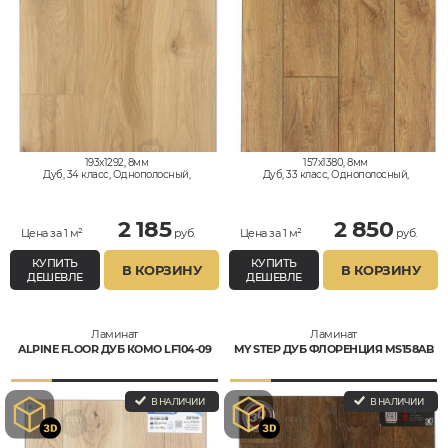
193x1292, 8мм
157x1380, 8мм
Дуб, 34 класс, Однополосный,
Дуб, 33 класс, Однополосный,
Водостойкий
Водостойкий
2 185
2 850
Цена за 1 м²
руб.
Цена за 1 м²
руб.
КУПИТЬ
КУПИТЬ
В КОРЗИНУ
В КОРЗИНУ
ДЕШЕВЛЕ
ДЕШЕВЛЕ
Ламинат
Ламинат
ALPINE FLOOR ДУБ КОМО LF104-09
MY STEP ДУБ ФЛОРЕНЦИЯ MS158AB
В НАЛИЧИИ
В НАЛИЧИИ