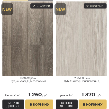
В НАЛИЧИИ
В НАЛИЧИИ
1200x190, 8мм
1200x190, 8мм
Дуб, 32 класс, Однополосный,
Дуб, 33 класс, Однополосный,
Водостойкий
Водостойкий
1 260
1 370
Цена за 1 м²
руб.
Цена за 1 м²
руб.
КУПИТЬ
КУПИТЬ
В КОРЗИНУ
В КОРЗИНУ
ДЕШЕВЛЕ
ДЕШЕВЛЕ