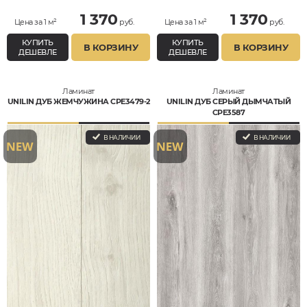
1 370
1 370
Цена за 1 м²
руб.
Цена за 1 м²
руб.
КУПИТЬ
КУПИТЬ
В КОРЗИНУ
В КОРЗИНУ
ДЕШЕВЛЕ
ДЕШЕВЛЕ
Ламинат
Ламинат
UNILIN ДУБ ЖЕМЧУЖИНА CPE3479-2
UNILIN ДУБ СЕРЫЙ ДЫМЧАТЫЙ
CPE3587
В НАЛИЧИИ
В НАЛИЧИИ