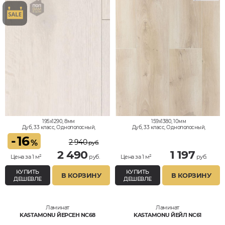
195x1290, 8мм
159x1380, 10мм
Дуб, 33 класс, Однополосный,
Дуб, 33 класс, Однополосный,
Водостойкий
Водостойкий
-
16
2 940
%
руб.
2 490
1 197
Цена за 1 м²
руб.
Цена за 1 м²
руб.
КУПИТЬ
КУПИТЬ
В КОРЗИНУ
В КОРЗИНУ
ДЕШЕВЛЕ
ДЕШЕВЛЕ
Ламинат
Ламинат
KASTAMONU ЙЕРСЕН NC68
KASTAMONU ЙЕЙЛ NC61