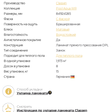
Производство
Classen
Коллекция
Pool Aqua WR
Размеры, мм
8х192х1285
Фаска
C фаской
Поверхность на ощупь
Брашированная
Блеск
Матовый
Влагостойкость
Водостойкий
Антистатичное покрытие
Да
Конструкция
Ламинат прямого прессования DPL
Тип соединения
Замок
Подходит для теплого пола
Для теплого пола
В одной упаковке
1,973
м
2
Досок в упаковке
8
Вес упаковки, кг
15
Страна
Германия
Способ укладки
Укладка ламината
Смотреть
Инструкция по укладке ламината Classen