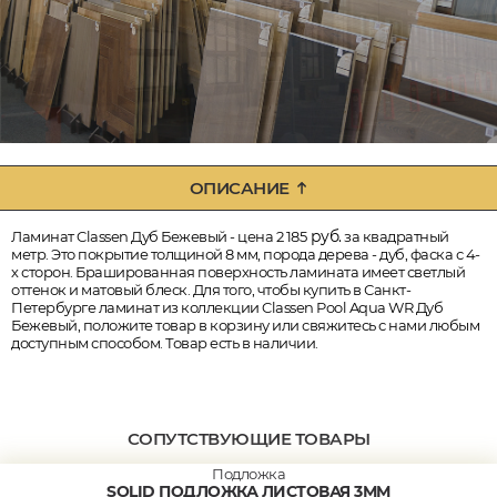
ОПИСАНИЕ
руб.
Ламинат Classen Дуб Бежевый - цена 2 185
за квадратный
метр. Это покрытие толщиной 8 мм, порода дерева - дуб, фаска с 4-
х сторон. Брашированная поверхность ламината имеет светлый
оттенок и матовый блеск. Для того, чтобы купить в Санкт-
Петербурге ламинат из коллекции Classen Pool Aqua WR Дуб
Бежевый, положите товар в корзину или свяжитесь с нами любым
доступным способом. Товар есть в наличии.
СОПУТСТВУЮЩИЕ ТОВАРЫ
Подложка
SOLID ПОДЛОЖКА ЛИСТОВАЯ 3ММ