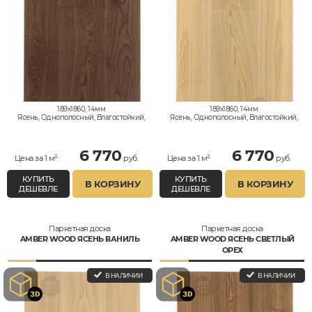
189x1860, 14мм
189x1860, 14мм
Ясень, Однополосный, Влагостойкий,
Ясень, Однополосный, Влагостойкий,
Кантри
Стандарт
6 770
6 770
Цена за 1 м²
руб.
Цена за 1 м²
руб.
КУПИТЬ
КУПИТЬ
В КОРЗИНУ
В КОРЗИНУ
ДЕШЕВЛЕ
ДЕШЕВЛЕ
Паркетная доска
Паркетная доска
AMBER WOOD ЯСЕНЬ ВАНИЛЬ
AMBER WOOD ЯСЕНЬ СВЕТЛЫЙ
ОРЕХ
В НАЛИЧИИ
В НАЛИЧИИ