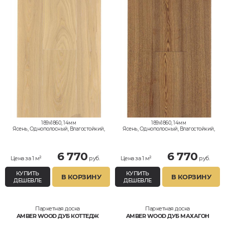
189x1860, 14мм
189x1860, 14мм
Ясень, Однополосный, Влагостойкий,
Ясень, Однополосный, Влагостойкий,
Рустик
Рустик
6 770
6 770
Цена за 1 м²
руб.
Цена за 1 м²
руб.
КУПИТЬ
КУПИТЬ
В КОРЗИНУ
В КОРЗИНУ
ДЕШЕВЛЕ
ДЕШЕВЛЕ
Паркетная доска
Паркетная доска
AMBER WOOD ДУБ КОТТЕДЖ
AMBER WOOD ДУБ МАХАГОН