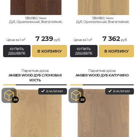
189x1860, 14мм
189x1860, 14мм
Дуб, Однополосный, Влагостойкий,
Дуб, Однополосный, Влагостойкий,
Кантри
Рустик
7 239
7 362
Цена за 1 м²
руб.
Цена за 1 м²
руб.
КУПИТЬ
КУПИТЬ
В КОРЗИНУ
В КОРЗИНУ
ДЕШЕВЛЕ
ДЕШЕВЛЕ
Паркетная доска
Паркетная доска
AMBER WOOD ДУБ СЛОНОВАЯ
AMBER WOOD ДУБ КАПУЧИНО
КОСТЬ
В НАЛИЧИИ
В НАЛИЧИИ