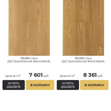
189x1860, 14мм
189x1860, 14мм
Дуб, Однополосный, Влагостойкий,
Дуб, Однополосный, Влагостойкий,
Натур
Селект
7 601
8 361
Цена за 1 м²
руб.
Цена за 1 м²
руб.
КУПИТЬ
КУПИТЬ
В КОРЗИНУ
В КОРЗИНУ
ДЕШЕВЛЕ
ДЕШЕВЛЕ