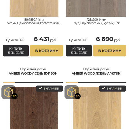
189x1860, 14мм
125x909, 14мм
Ясень, Однополосный, Влагостойкий,
Дуб, Однополосный, Рустик, Лак
Кантри
6 431
6 690
Цена за 1 м²
руб.
Цена за 1 м²
руб.
КУПИТЬ
КУПИТЬ
В КОРЗИНУ
В КОРЗИНУ
ДЕШЕВЛЕ
ДЕШЕВЛЕ
Паркетная доска
Паркетная доска
AMBER WOOD ЯСЕНЬ БУРБОН
AMBER WOOD ЯСЕНЬ АРКТИК
В НАЛИЧИИ
В НАЛИЧИИ