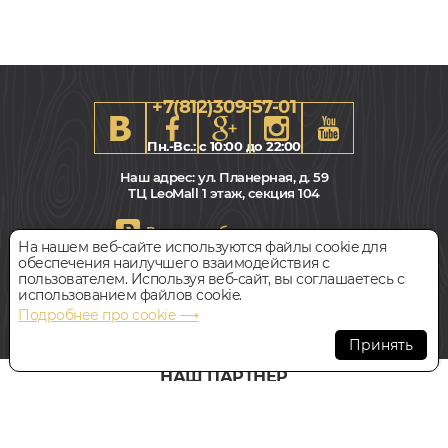
+7(812)309-57-01
Пн.-Вс.: с 10:00 до 22:00
Наш адрес:
ул. Планерная, д. 59
ТЦ LeoMall 1 этаж, секция 104
Всегда свободная парковка
На нашем веб-сайте используются файлы cookie для
обеспечения наилучшего взаимодействия с
пользователем. Используя веб-сайт, вы соглашаетесь с
© Интернет-магазин Polvamvdom.ru 2011-2026. Все права
использованием файлов cookie.
защищены.
Подробнее про cookie ⟶
При копировании материалов прямая ссылка на сайт
обязательна
.
Принять
НАШ ПАРТНЁР