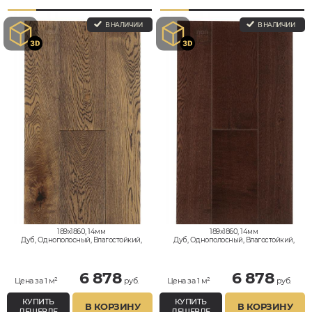
В НАЛИЧИИ
В НАЛИЧИИ
189x1860, 14мм
189x1860, 14мм
Дуб, Однополосный, Влагостойкий,
Дуб, Однополосный, Влагостойкий,
Кантри
Кантри
6 878
6 878
Цена за 1 м²
руб.
Цена за 1 м²
руб.
КУПИТЬ
КУПИТЬ
В КОРЗИНУ
В КОРЗИНУ
ДЕШЕВЛЕ
ДЕШЕВЛЕ