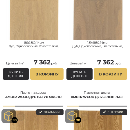
189x1860, 14мм
189x1860, 14мм
Дуб, Однополосный, Влагостойкий,
Дуб, Однополосный, Влагостойкий,
Рустик
Рустик
7 362
7 362
Цена за 1 м²
руб.
Цена за 1 м²
руб.
КУПИТЬ
КУПИТЬ
В КОРЗИНУ
В КОРЗИНУ
ДЕШЕВЛЕ
ДЕШЕВЛЕ
Паркетная доска
Паркетная доска
AMBER WOOD ДУБ НАТУР МАСЛО
AMBER WOOD ДУБ СЕЛЕКТ ЛАК
В НАЛИЧИИ
В НАЛИЧИИ