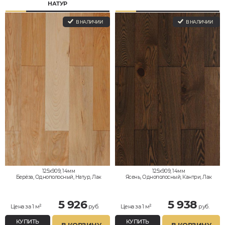
НАТУР
В НАЛИЧИИ
В НАЛИЧИИ
125x909, 14мм
125x909, 14мм
Берёза, Однополосный, Натур, Лак
Ясень, Однополосный, Кантри, Лак
5 926
5 938
Цена за 1 м²
руб.
Цена за 1 м²
руб.
КУПИТЬ
КУПИТЬ
В КОРЗИНУ
В КОРЗИНУ