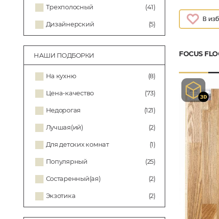
Трехполосный
(41)
Дизайнерский
(5)
FOCUS FLO
НАШИ ПОДБОРКИ
На кухню
(8)
Цена-качество
(73)
Недорогая
(121)
Лучшая(ий)
(2)
Для детских комнат
(1)
Популярный
(25)
Состаренный(ая)
(2)
Экзотика
(2)