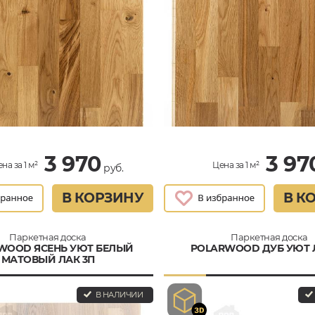
3 970
3 97
на за 1 м²
Цена за 1 м²
руб.
В КОРЗИНУ
В К
Паркетная доска
Паркетная доска
WOOD ЯСЕНЬ УЮТ БЕЛЫЙ
POLARWOOD ДУБ УЮТ 
МАТОВЫЙ ЛАК 3П
В НАЛИЧИИ