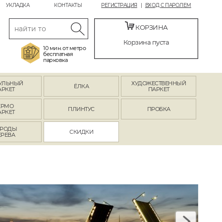
УКЛАДКА
КОНТАКТЫ
РЕГИСТРАЦИЯ
ВХОД С ПАРОЛЕМ
КОРЗИНА
Корзина пуста
10 мин. от метро
бесплатная
парковка
УЛЬНЫЙ
ХУДОЖЕСТВЕННЫЙ
ЁЛКА
АРКЕТ
ПАРКЕТ
ЕРМО
ПЛИНТУС
ПРОБКА
АРКЕТ
РОДЫ
СКИДКИ
ЕРЕВА