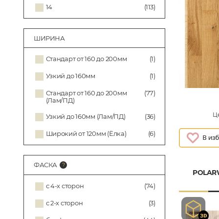
14
(113)
ШИРИНА
Стандарт от 160 до 200мм
(1)
Узкий до 160мм
(1)
Стандарт от 160 до 200мм
(77)
(Лам/ПД)
Це
Узкий до 160мм (Лам/ПД)
(36)
Широкий от 120мм (Ёлка)
(6)
ФАСКА
POLAR
с 4-х сторон
(74)
с 2-х сторон
(3)