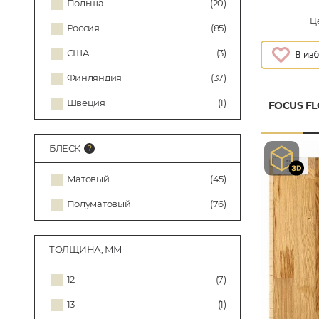
Польша
(20)
Це
Россия
(85)
США
(3)
Финляндия
(37)
Швеция
(1)
FOCUS F
БЛЕСК
Матовый
(45)
Полуматовый
(76)
ТОЛЩИНА, ММ
12
(7)
13
(1)