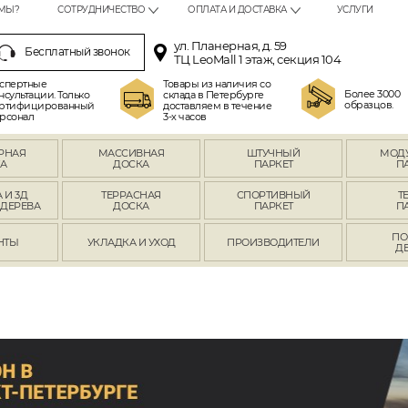
МЫ?
СОТРУДНИЧЕСТВО
ОПЛАТА И ДОСТАВКА
УСЛУГИ
ул. Планерная, д. 59
Бесплатный звонок
ТЦ LeoMall 1 этаж, секция 104
спертные
Товары из наличия со
Более 3000
нсультации. Только
склада в Петербурге
образцов.
ртифицированный
доставляем в течение
рсонал
3-х часов
РНАЯ
МАССИВНАЯ
ШТУЧНЫЙ
МОД
А
ДОСКА
ПАРКЕТ
П
 И 3Д
ТЕРРАСНАЯ
СПОРТИВНЫЙ
Т
 ДЕРЕВА
ДОСКА
ПАРКЕТ
П
ПО
НТЫ
УКЛАДКА И УХОД
ПРОИЗВОДИТЕЛИ
Д