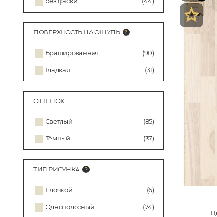
без фаски
(44)
ПОВЕРХНОСТЬ НА ОЩУПЬ
Брашированная
(90)
Гладкая
(31)
ОТТЕНОК
Светлый
(85)
Тёмный
(37)
ТИП РИСУНКА
Елочкой
(6)
Однополосный
(74)
Це