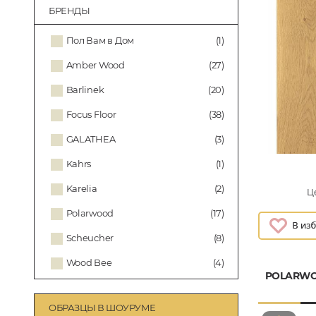
БРЕНДЫ
Пол Вам в Дом
(1)
Amber Wood
(27)
Barlinek
(20)
Focus Floor
(38)
GALATHEA
(3)
Kahrs
(1)
Karelia
(2)
Це
Polarwood
(17)
Scheucher
(8)
Wood Bee
(4)
POLARWO
ОБРАЗЦЫ В ШОУРУМЕ