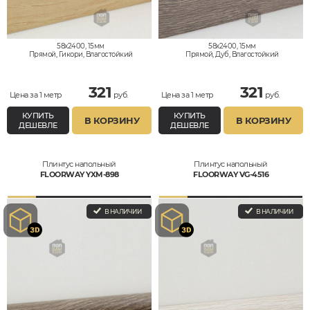
58x2400, 15мм
58x2400, 15мм
Прямой, Гикори, Влагостойкий
Прямой, Дуб, Влагостойкий
321
321
Цена за 1 метр
руб.
Цена за 1 метр
руб.
КУПИТЬ
КУПИТЬ
В КОРЗИНУ
В КОРЗИНУ
ДЕШЕВЛЕ
ДЕШЕВЛЕ
Плинтус напольный
Плинтус напольный
FLOORWAY YXM-898
FLOORWAY VG-4516
В НАЛИЧИИ
В НАЛИЧИИ