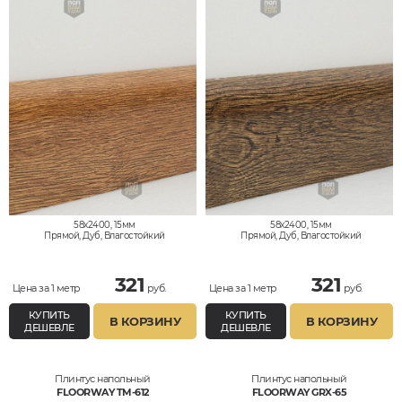
58x2400, 15мм
58x2400, 15мм
Прямой, Дуб, Влагостойкий
Прямой, Дуб, Влагостойкий
321
321
Цена за 1 метр
руб.
Цена за 1 метр
руб.
КУПИТЬ
КУПИТЬ
В КОРЗИНУ
В КОРЗИНУ
ДЕШЕВЛЕ
ДЕШЕВЛЕ
Плинтус напольный
Плинтус напольный
FLOORWAY TM-612
FLOORWAY GRX-65