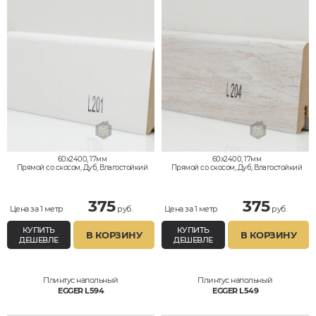
60x2400, 17мм
60x2400, 17мм
Прямой со скосом, Дуб, Влагостойкий
Прямой со скосом, Дуб, Влагостойкий
375
375
Цена за 1 метр
руб.
Цена за 1 метр
руб.
КУПИТЬ
КУПИТЬ
В КОРЗИНУ
В КОРЗИНУ
ДЕШЕВЛЕ
ДЕШЕВЛЕ
Плинтус напольный
Плинтус напольный
EGGER L594
EGGER L549