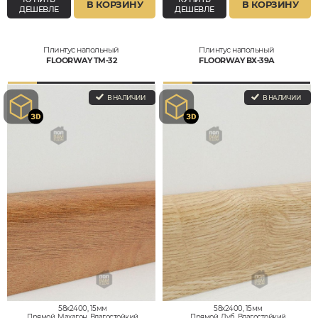
В КОРЗИНУ
В КОРЗИНУ
ДЕШЕВЛЕ
ДЕШЕВЛЕ
Плинтус напольный
Плинтус напольный
FLOORWAY ТМ-32
FLOORWAY ВХ-39А
В НАЛИЧИИ
В НАЛИЧИИ
58x2400, 15мм
58x2400, 15мм
Прямой, Махагон, Влагостойкий
Прямой, Дуб, Влагостойкий