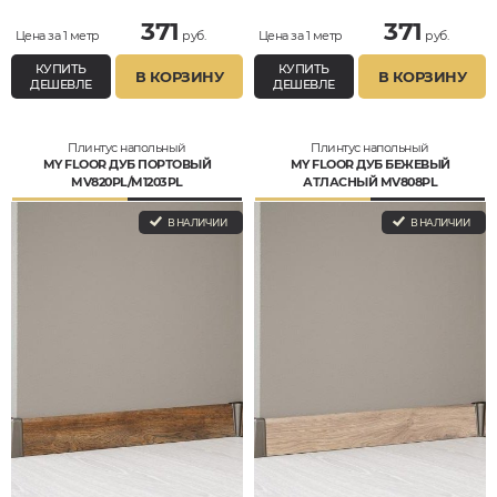
371
371
Цена за 1 метр
руб.
Цена за 1 метр
руб.
КУПИТЬ
КУПИТЬ
В КОРЗИНУ
В КОРЗИНУ
ДЕШЕВЛЕ
ДЕШЕВЛЕ
Плинтус напольный
Плинтус напольный
MY FLOOR ДУБ ПОРТОВЫЙ
MY FLOOR ДУБ БЕЖЕВЫЙ
MV820PL/M1203PL
АТЛАСНЫЙ MV808PL
В НАЛИЧИИ
В НАЛИЧИИ