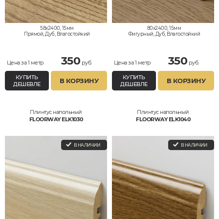
58x2400, 15мм
80x2400, 15мм
Прямой, Дуб, Влагостойкий
Фигурный, Дуб, Влагостойкий
350
350
Цена за 1 метр
руб.
Цена за 1 метр
руб.
КУПИТЬ
КУПИТЬ
В КОРЗИНУ
В КОРЗИНУ
ДЕШЕВЛЕ
ДЕШЕВЛЕ
Плинтус напольный
Плинтус напольный
FLOORWAY ELK1030
FLOORWAY ELK1040
В НАЛИЧИИ
В НАЛИЧИИ