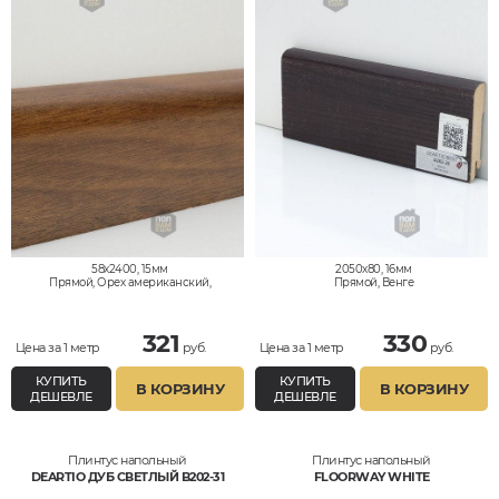
58x2400, 15мм
2050x80, 16мм
Прямой, Орех американский,
Прямой, Венге
Влагостойкий
321
330
Цена за 1 метр
руб.
Цена за 1 метр
руб.
КУПИТЬ
КУПИТЬ
В КОРЗИНУ
В КОРЗИНУ
ДЕШЕВЛЕ
ДЕШЕВЛЕ
Плинтус напольный
Плинтус напольный
DEARTIO ДУБ СВЕТЛЫЙ B202-31
FLOORWAY WHITE