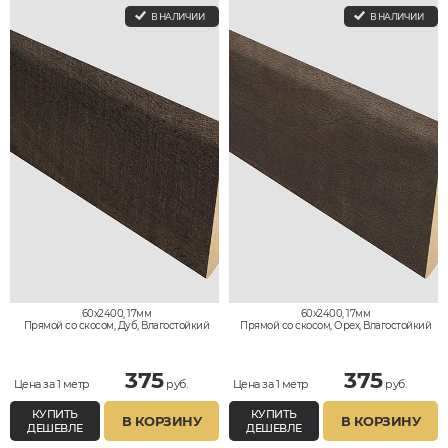
В НАЛИЧИИ
В НАЛИЧИИ
60x2400, 17мм
60x2400, 17мм
Прямой со скосом, Дуб, Влагостойкий
Прямой со скосом, Орех, Влагостойкий
375
375
Цена за 1 метр
руб.
Цена за 1 метр
руб.
КУПИТЬ
КУПИТЬ
В КОРЗИНУ
В КОРЗИНУ
ДЕШЕВЛЕ
ДЕШЕВЛЕ