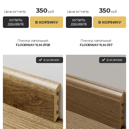
350
350
Цена за 1 метр
руб.
Цена за 1 метр
руб.
КУПИТЬ
КУПИТЬ
В КОРЗИНУ
В КОРЗИНУ
ДЕШЕВЛЕ
ДЕШЕВЛЕ
Плинтус напольный
Плинтус напольный
FLOORWAY YLM-2709
FLOORWAY YLM-337
В НАЛИЧИИ
В НАЛИЧИИ