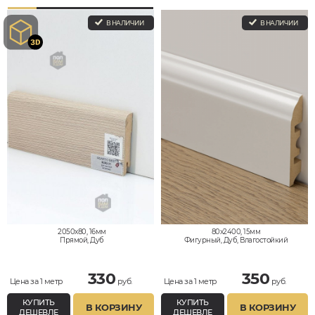
В НАЛИЧИИ
В НАЛИЧИИ
2050x80, 16мм
80x2400, 15мм
Прямой, Дуб
Фигурный, Дуб, Влагостойкий
330
350
Цена за 1 метр
руб.
Цена за 1 метр
руб.
КУПИТЬ
КУПИТЬ
В КОРЗИНУ
В КОРЗИНУ
ДЕШЕВЛЕ
ДЕШЕВЛЕ