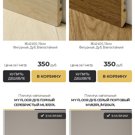
80x2400, 15мм
80x2400, 15мм
Фигурный, Дуб, Влагостойкий
Фигурный, Дуб, Влагостойкий
350
350
Цена за 1 метр
руб.
Цена за 1 метр
руб.
КУПИТЬ
КУПИТЬ
В КОРЗИНУ
В КОРЗИНУ
ДЕШЕВЛЕ
ДЕШЕВЛЕ
Плинтус напольный
Плинтус напольный
MY FLOOR ДУБ ГОРНЫЙ
MY FLOOR ДУБ СЕРЫЙ ПОРТОВЫЙ
СЕРЕБРИСТЫЙ ML1013PL
MV821PL/M1204PL
В НАЛИЧИИ
В НАЛИЧИИ