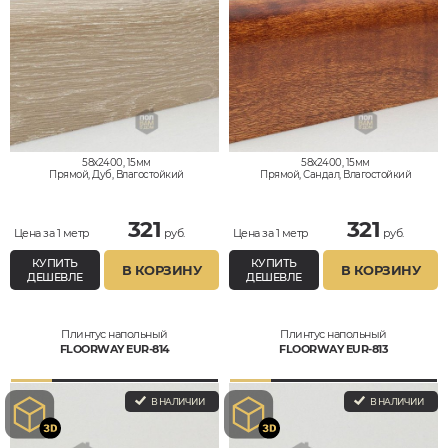
58x2400, 15мм
58x2400, 15мм
Прямой, Дуб, Влагостойкий
Прямой, Сандал, Влагостойкий
321
321
Цена за 1 метр
руб.
Цена за 1 метр
руб.
КУПИТЬ
КУПИТЬ
В КОРЗИНУ
В КОРЗИНУ
ДЕШЕВЛЕ
ДЕШЕВЛЕ
Плинтус напольный
Плинтус напольный
FLOORWAY EUR-814
FLOORWAY EUR-813
В НАЛИЧИИ
В НАЛИЧИИ