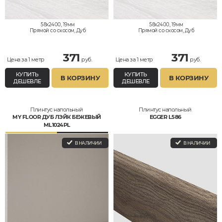
58x2400, 19мм
58x2400, 19мм
Прямой со скосом, Дуб
Прямой со скосом, Дуб
371
371
Цена за 1 метр
руб.
Цена за 1 метр
руб.
КУПИТЬ
КУПИТЬ
В КОРЗИНУ
В КОРЗИНУ
ДЕШЕВЛЕ
ДЕШЕВЛЕ
Плинтус напольный
Плинтус напольный
MY FLOOR ДУБ ЛЭЙК БЕЖЕВЫЙ
EGGER L586
ML1024PL
В НАЛИЧИИ
В НАЛИЧИИ