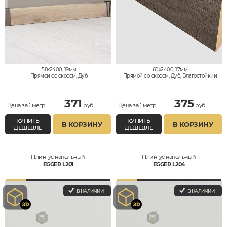
58x2400, 19мм
60x2400, 17мм
Прямой со скосом, Дуб
Прямой со скосом, Дуб, Влагостойкий
371
375
Цена за 1 метр
руб.
Цена за 1 метр
руб.
КУПИТЬ
КУПИТЬ
В КОРЗИНУ
В КОРЗИНУ
ДЕШЕВЛЕ
ДЕШЕВЛЕ
Плинтус напольный
Плинтус напольный
EGGER L201
EGGER L204
В НАЛИЧИИ
В НАЛИЧИИ