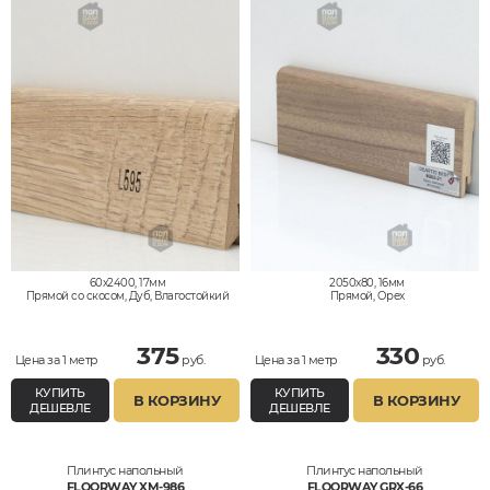
60x2400, 17мм
2050x80, 16мм
Прямой со скосом, Дуб, Влагостойкий
Прямой, Орех
375
330
Цена за 1 метр
руб.
Цена за 1 метр
руб.
КУПИТЬ
КУПИТЬ
В КОРЗИНУ
В КОРЗИНУ
ДЕШЕВЛЕ
ДЕШЕВЛЕ
Плинтус напольный
Плинтус напольный
FLOORWAY XM-986
FLOORWAY GRX-66