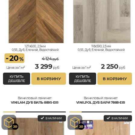
127x600, 2,5мм
118x590, 2,5мм
0,55, Дуб, Елочкой, Водостойкий
0,55, Дуб, Елочкой, Водостойкий
-
20
4 124
%
руб.
3 299
2 250
Цена за 1 м²
руб.
Цена за 1 м²
руб.
КУПИТЬ
КУПИТЬ
В КОРЗИНУ
В КОРЗИНУ
ДЕШЕВЛЕ
ДЕШЕВЛЕ
Виниловый ламинат
Виниловый ламинат
VINILAM ДУБ БИЛЬ 8895-EIR
VINILPOL ДУБ БАРИ 7888-EIR
В НАЛИЧИИ
В НАЛИЧИИ