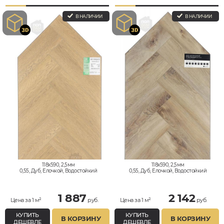
В НАЛИЧИИ
В НАЛИЧИИ
118x590, 2,5мм
118x590, 2,5мм
0,55, Дуб, Елочкой, Водостойкий
0,55, Дуб, Елочкой, Водостойкий
1 887
2 142
Цена за 1 м²
руб.
Цена за 1 м²
руб.
КУПИТЬ
КУПИТЬ
В КОРЗИНУ
В КОРЗИНУ
ДЕШЕВЛЕ
ДЕШЕВЛЕ