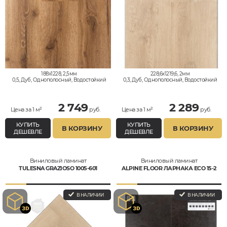
188x1228, 2,5мм
228,6x1219,6, 2мм
0,5, Дуб, Однополосный, Водостойкий
0,3, Дуб, Однополосный, Водостойкий
2 749
2 289
Цена за 1 м²
руб.
Цена за 1 м²
руб.
КУПИТЬ
КУПИТЬ
В КОРЗИНУ
В КОРЗИНУ
ДЕШЕВЛЕ
ДЕШЕВЛЕ
Виниловый ламинат
Виниловый ламинат
TULESNA GRAZIOSO 1005-601
ALPINE FLOOR ЛАРНАКА ЕСО 15-2
В НАЛИЧИИ
В НАЛИЧИИ