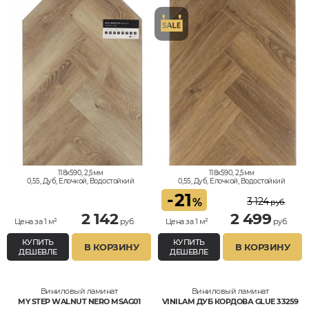
118x590, 2,5мм
118x590, 2,5мм
0,55, Дуб, Елочкой, Водостойкий
0,55, Дуб, Елочкой, Водостойкий
-
21
3 124
%
руб.
2 142
2 499
Цена за 1 м²
руб.
Цена за 1 м²
руб.
КУПИТЬ
КУПИТЬ
В КОРЗИНУ
В КОРЗИНУ
ДЕШЕВЛЕ
ДЕШЕВЛЕ
Виниловый ламинат
Виниловый ламинат
MY STEP WALNUT NERO MSAG01
VINILAM ДУБ КОРДОВА GLUE 33259