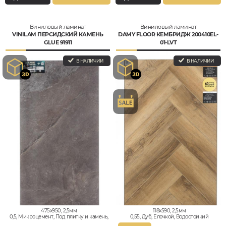
Виниловый ламинат
Виниловый ламинат
VINILAM ПЕРСИДСКИЙ КАМЕНЬ
DAMY FLOOR КЕМБРИДЖ 200410EL-
GLUE 91911
01-LVT
В НАЛИЧИИ
В НАЛИЧИИ
475x950, 2,5мм
118x590, 2,5мм
0,5, Микроцемент, Под плитку и камень,
0,55, Дуб, Елочкой, Водостойкий
Водостойкий