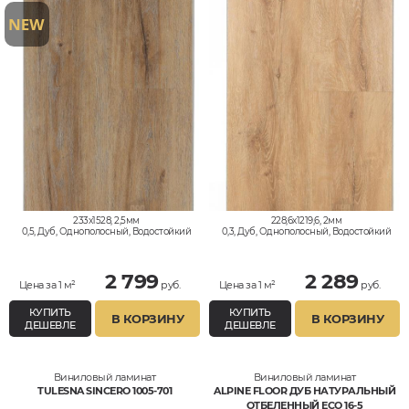
233x1528, 2,5мм
228,6x1219,6, 2мм
0,5, Дуб, Однополосный, Водостойкий
0,3, Дуб, Однополосный, Водостойкий
2 799
2 289
Цена за 1 м²
руб.
Цена за 1 м²
руб.
КУПИТЬ
КУПИТЬ
В КОРЗИНУ
В КОРЗИНУ
ДЕШЕВЛЕ
ДЕШЕВЛЕ
Виниловый ламинат
Виниловый ламинат
TULESNA SINCERO 1005-701
ALPINE FLOOR ДУБ НАТУРАЛЬНЫЙ
ОТБЕЛЕННЫЙ ECO 16-5