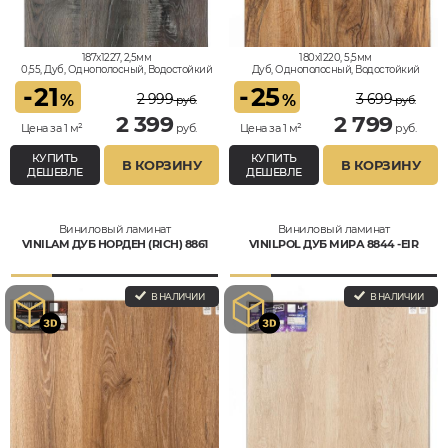
187x1227, 2,5мм
180x1220, 5,5мм
0,55, Дуб, Однополосный, Водостойкий
Дуб, Однополосный, Водостойкий
-
21
-
25
2 999
3 699
%
%
руб.
руб.
2 399
2 799
Цена за 1 м²
руб.
Цена за 1 м²
руб.
КУПИТЬ
КУПИТЬ
В КОРЗИНУ
В КОРЗИНУ
ДЕШЕВЛЕ
ДЕШЕВЛЕ
Виниловый ламинат
Виниловый ламинат
VINILAM ДУБ НОРДЕН (RICH) 8861
VINILPOL ДУБ МИРА 8844 -EIR
В НАЛИЧИИ
В НАЛИЧИИ