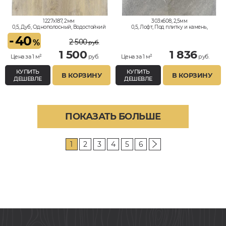
1227x187, 2мм
303x608, 2,5мм
0,5, Дуб, Однополосный, Водостойкий
0,5, Лофт, Под плитку и камень,
Водостойкий
-
40
2 500
%
руб.
1 500
1 836
Цена за 1 м²
руб.
Цена за 1 м²
руб.
КУПИТЬ
КУПИТЬ
В КОРЗИНУ
В КОРЗИНУ
ДЕШЕВЛЕ
ДЕШЕВЛЕ
ПОКАЗАТЬ БОЛЬШЕ
1
2
3
4
5
6