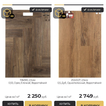
В НАЛИЧИИ
В НАЛИЧИИ
118x590, 2,5мм
232x1227, 2,5мм
0,55, Орех, Елочкой, Водостойкий
0,5, Дуб, Однополосный, Водостойкий
2 250
2 749
Цена за 1 м²
руб.
Цена за 1 м²
руб.
КУПИТЬ
КУПИТЬ
В КОРЗИНУ
В КОРЗИНУ