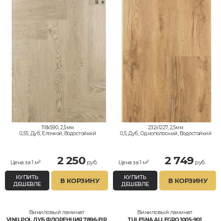
118x590, 2,5мм
232x1227, 2,5мм
0,55, Дуб, Елочкой, Водостойкий
0,5, Дуб, Однополосный, Водостойкий
2 250
2 749
Цена за 1 м²
руб.
Цена за 1 м²
руб.
КУПИТЬ
КУПИТЬ
В КОРЗИНУ
В КОРЗИНУ
ДЕШЕВЛЕ
ДЕШЕВЛЕ
Виниловый ламинат
Виниловый ламинат
VINILPOL ДУБ ФЛОРЕНЦИЯ 7896-EIR
TULESNA ALLEGRO 1005-901