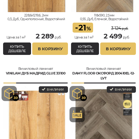
228,6x1219,6, 2мм
118x590, 2,5мм
0,3, Дуб, Однополосный, Водостойкий
0,55, Дуб, Елочкой, Водостойкий
-
21
3 124
%
руб.
2 289
2 499
Цена за 1 м²
руб.
Цена за 1 м²
руб.
КУПИТЬ
КУПИТЬ
В КОРЗИНУ
В КОРЗИНУ
ДЕШЕВЛЕ
ДЕШЕВЛЕ
Виниловый ламинат
Виниловый ламинат
VINILAM ДУБ МАДРИД GLUE 33100
DAMY FLOOR ОКСФОРД 200410EL-12-
LVT
В НАЛИЧИИ
В НАЛИЧИИ