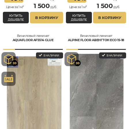
1 500
1 500
Цена за 1 м²
руб.
Цена за 1 м²
руб.
КУПИТЬ
КУПИТЬ
В КОРЗИНУ
В КОРЗИНУ
ДЕШЕВЛЕ
ДЕШЕВЛЕ
Виниловый ламинат
Виниловый ламинат
AQUAFLOOR AF5514 GLUE
ALPINE FLOOR АВЕНГТОН ECO 15-18
В НАЛИЧИИ
В НАЛИЧИИ