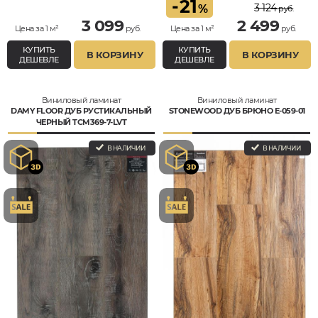
-
21
3 124
%
руб.
3 099
2 499
Цена за 1 м²
руб.
Цена за 1 м²
руб.
КУПИТЬ
КУПИТЬ
В КОРЗИНУ
В КОРЗИНУ
ДЕШЕВЛЕ
ДЕШЕВЛЕ
Виниловый ламинат
Виниловый ламинат
DAMY FLOOR ДУБ РУСТИКАЛЬНЫЙ
STONEWOOD ДУБ БРЮНО E-059-01
ЧЕРНЫЙ TCM369-7-LVT
В НАЛИЧИИ
В НАЛИЧИИ