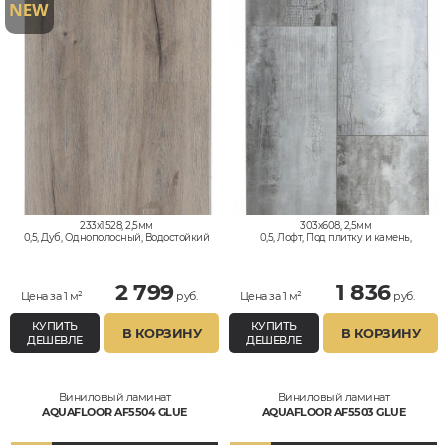
233x1528, 2,5мм
303x608, 2,5мм
0,5, Дуб, Однополосный, Водостойкий
0,5, Лофт, Под плитку и камень,
Водостойкий
2 799
1 836
Цена за 1 м²
руб.
Цена за 1 м²
руб.
КУПИТЬ
КУПИТЬ
В КОРЗИНУ
В КОРЗИНУ
ДЕШЕВЛЕ
ДЕШЕВЛЕ
Виниловый ламинат
Виниловый ламинат
AQUAFLOOR AF5504 GLUE
AQUAFLOOR AF5503 GLUE