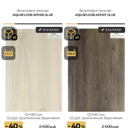
Виниловый ламинат
Виниловый ламинат
AQUAFLOOR AF5516 GLUE
AQUAFLOOR AF5517 GLUE
В НАЛИЧИИ
В НАЛИЧИИ
1227x187, 2мм
1227x187, 2мм
0,5, Дуб, Однополосный, Водостойкий
0,5, Дуб, Однополосный, Водостойкий
-
40
-
40
2 500
2 500
%
%
руб.
руб.