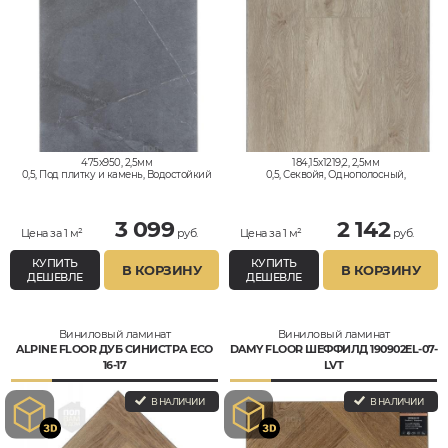
475x950, 2,5мм
184,15x1219,2, 2,5мм
0,5, Под плитку и камень, Водостойкий
0,5, Секвойя, Однополосный,
Водостойкий
3 099
2 142
Цена за 1 м²
руб.
Цена за 1 м²
руб.
КУПИТЬ
КУПИТЬ
В КОРЗИНУ
В КОРЗИНУ
ДЕШЕВЛЕ
ДЕШЕВЛЕ
Виниловый ламинат
Виниловый ламинат
ALPINE FLOOR ДУБ СИНИСТРА ECO
DAMY FLOOR ШЕФФИЛД 190902EL-07-
16-17
LVT
В НАЛИЧИИ
В НАЛИЧИИ