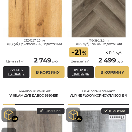
232x1227, 2,5мм
118x590, 2,5мм
0,5, Дуб, Однополосный, Водостойкий
0,55, Дуб, Елочкой, Водостойкий
-
21
3 124
%
руб.
2 749
2 499
Цена за 1 м²
руб.
Цена за 1 м²
руб.
КУПИТЬ
КУПИТЬ
В КОРЗИНУ
В КОРЗИНУ
ДЕШЕВЛЕ
ДЕШЕВЛЕ
Виниловый ламинат
Виниловый ламинат
VINILAM ДУБ ДАВОС 8880-EIR
ALPINE FLOOR КОРНОУЛЛ ЕСО 15-1
В НАЛИЧИИ
В НАЛИЧИИ