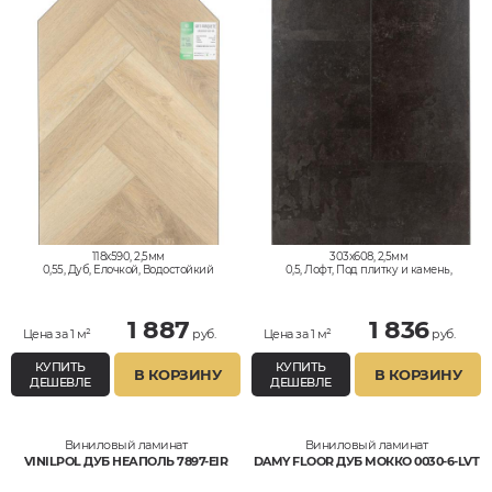
118x590, 2,5мм
303x608, 2,5мм
0,55, Дуб, Елочкой, Водостойкий
0,5, Лофт, Под плитку и камень,
Водостойкий
1 887
1 836
Цена за 1 м²
руб.
Цена за 1 м²
руб.
КУПИТЬ
КУПИТЬ
В КОРЗИНУ
В КОРЗИНУ
ДЕШЕВЛЕ
ДЕШЕВЛЕ
Виниловый ламинат
Виниловый ламинат
VINILPOL ДУБ НЕАПОЛЬ 7897-EIR
DAMY FLOOR ДУБ МОККО 0030-6-LVT