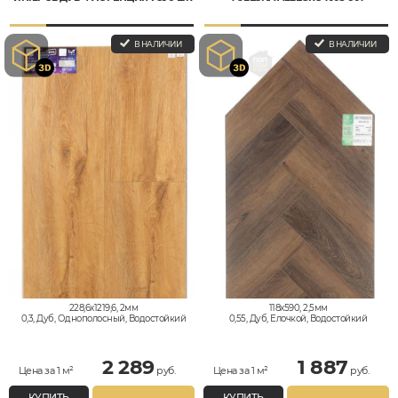
В НАЛИЧИИ
В НАЛИЧИИ
228,6x1219,6, 2мм
118x590, 2,5мм
0,3, Дуб, Однополосный, Водостойкий
0,55, Дуб, Елочкой, Водостойкий
2 289
1 887
Цена за 1 м²
руб.
Цена за 1 м²
руб.
КУПИТЬ
КУПИТЬ