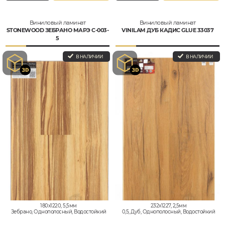
Виниловый ламинат
Виниловый ламинат
STONEWOOD ЗЕБРАНО МАРЭ C-003-
VINILAM ДУБ КАДИС GLUE 33037
5
В НАЛИЧИИ
В НАЛИЧИИ
180x1220, 5,5мм
232x1227, 2,5мм
Зебрано, Однополосный, Водостойкий
0,5, Дуб, Однополосный, Водостойкий