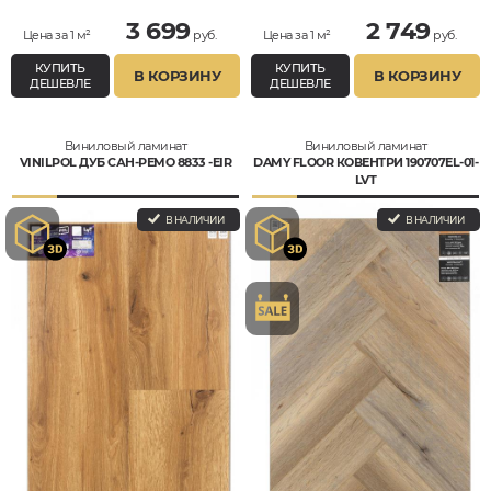
3 699
2 749
Цена за 1 м²
руб.
Цена за 1 м²
руб.
КУПИТЬ
КУПИТЬ
В КОРЗИНУ
В КОРЗИНУ
ДЕШЕВЛЕ
ДЕШЕВЛЕ
Виниловый ламинат
Виниловый ламинат
VINILPOL ДУБ САН-РЕМО 8833 -EIR
DAMY FLOOR КОВЕНТРИ 190707EL-01-
LVT
В НАЛИЧИИ
В НАЛИЧИИ