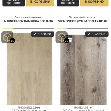
В КОРЗИНУ
В КОРЗИНУ
ДЕШЕВЛЕ
ДЕШЕВЛЕ
Виниловый ламинат
Виниловый ламинат
ALPINE FLOOR КАМФОРА ECO 11-502
STONEWOOD ДУБ ВАЛЛОН R-010-07
В НАЛИЧИИ
В НАЛИЧИИ
184,15x1219,2, 2,5мм
180x1524, 5,5мм
0,5, Секвойя, Однополосный,
Дуб, Однополосный, Водостойкий