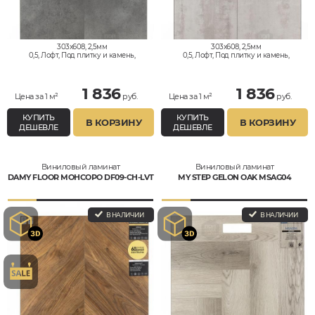
303x608, 2,5мм
303x608, 2,5мм
0,5, Лофт, Под плитку и камень,
0,5, Лофт, Под плитку и камень,
Водостойкий
Водостойкий
1 836
1 836
Цена за 1 м²
руб.
Цена за 1 м²
руб.
КУПИТЬ
КУПИТЬ
В КОРЗИНУ
В КОРЗИНУ
ДЕШЕВЛЕ
ДЕШЕВЛЕ
Виниловый ламинат
Виниловый ламинат
DAMY FLOOR МОНСОРО DF09-CH-LVT
MY STEP GELON OAK MSAG04
В НАЛИЧИИ
В НАЛИЧИИ