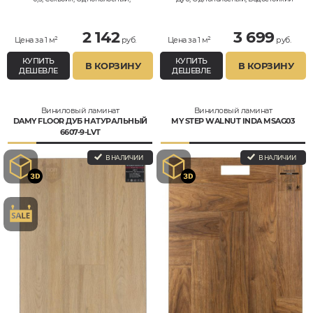
Водостойкий
2 142
3 699
Цена за 1 м²
руб.
Цена за 1 м²
руб.
КУПИТЬ
КУПИТЬ
В КОРЗИНУ
В КОРЗИНУ
ДЕШЕВЛЕ
ДЕШЕВЛЕ
Виниловый ламинат
Виниловый ламинат
DAMY FLOOR ДУБ НАТУРАЛЬНЫЙ
MY STEP WALNUT INDA MSAG03
6607-9-LVT
В НАЛИЧИИ
В НАЛИЧИИ