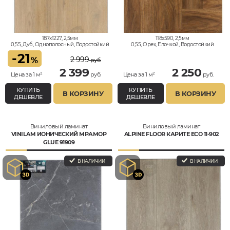
187x1227, 2,5мм
118x590, 2,5мм
0,55, Дуб, Однополосный, Водостойкий
0,55, Орех, Елочкой, Водостойкий
-
21
2 999
%
руб.
2 399
2 250
Цена за 1 м²
руб.
Цена за 1 м²
руб.
КУПИТЬ
КУПИТЬ
В КОРЗИНУ
В КОРЗИНУ
ДЕШЕВЛЕ
ДЕШЕВЛЕ
Виниловый ламинат
Виниловый ламинат
VINILAM ИОНИЧЕСКИЙ МРАМОР
ALPINE FLOOR КАРИТЕ ECO 11-902
GLUE 91909
В НАЛИЧИИ
В НАЛИЧИИ