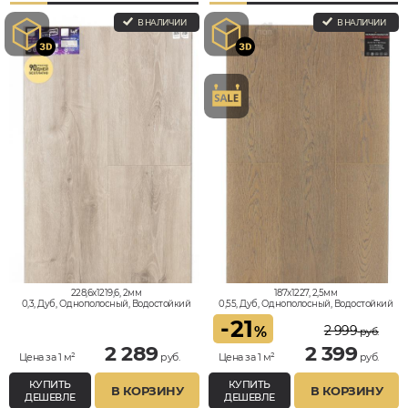
В НАЛИЧИИ
В НАЛИЧИИ
228,6x1219,6, 2мм
187x1227, 2,5мм
0,3, Дуб, Однополосный, Водостойкий
0,55, Дуб, Однополосный, Водостойкий
-
21
2 999
%
руб.
2 289
2 399
Цена за 1 м²
руб.
Цена за 1 м²
руб.
КУПИТЬ
КУПИТЬ
В КОРЗИНУ
В КОРЗИНУ
ДЕШЕВЛЕ
ДЕШЕВЛЕ