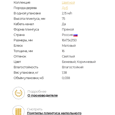
Коллекция
Цветной
Порода дерева
Дуб
В одной упаковке
2,15
м/п
Высота плинтуса, мм
75
Кабель канал
Да
Форма плинтуса
Прямой
Страна
Россия
Размеры, мм
16х75х2150
Блеск
Матовый
Толщина, мм
16
Оттенок
Светлый
Цвет
Бежевый, Коричневый
Влагостойкость
Влагостойкий
Вес упаковки, кг
1,58
Объём упаковки, м3
0,038
Подробнее
О производителе
Смотреть
Подтипы плинтуса напольного