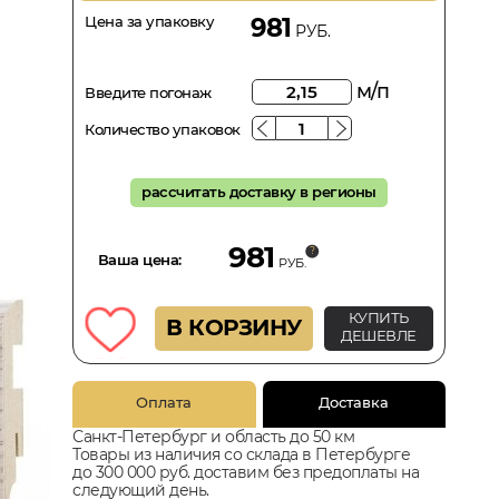
Цена за упаковку
981
РУБ.
м/п
Введите погонаж
Количество упаковок
рассчитать доставку в регионы
981
Ваша цена:
РУБ.
КУПИТЬ
В КОРЗИНУ
ДЕШЕВЛЕ
Оплата
Доставка
Санкт-Петербург и область до 50 км
Товары из наличия со склада в Петербурге
до 300 000 руб. доставим без предоплаты на
следующий день.