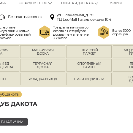
МЫ?
СОТРУДНИЧЕСТВО
ОПЛАТА И ДОСТАВКА
УСЛУГИ
ул. Планерная, д. 59
Бесплатный звонок
ТЦ LeoMall 1 этаж, секция 104
спертные
Товары из наличия со
Более 3000
нсультации. Только
склада в Петербурге
образцов.
ртифицированный
доставляем в течение
рсонал
3-х часов
РНАЯ
МАССИВНАЯ
ШТУЧНЫЙ
МОД
А
ДОСКА
ПАРКЕТ
П
 И 3Д
ТЕРРАСНАЯ
СПОРТИВНЫЙ
Т
 ДЕРЕВА
ДОСКА
ПАРКЕТ
П
ПО
НТЫ
УКЛАДКА И УХОД
ПРОИЗВОДИТЕЛИ
Д
уб Дакота
УБ ДАКОТА
В НАЛИЧИИ