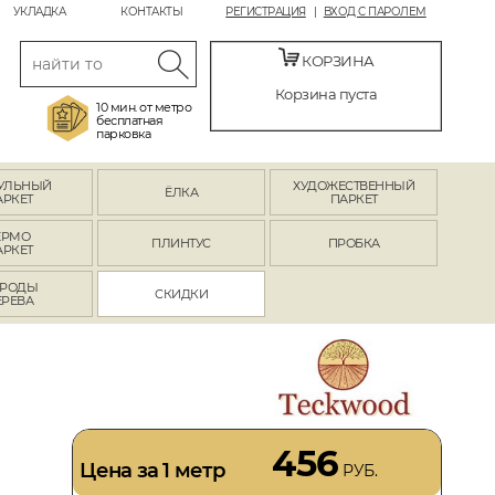
УКЛАДКА
КОНТАКТЫ
РЕГИСТРАЦИЯ
ВХОД С ПАРОЛЕМ
КОРЗИНА
Корзина пуста
10 мин. от метро
бесплатная
парковка
УЛЬНЫЙ
ХУДОЖЕСТВЕННЫЙ
ЁЛКА
АРКЕТ
ПАРКЕТ
ЕРМО
ПЛИНТУС
ПРОБКА
АРКЕТ
РОДЫ
СКИДКИ
ЕРЕВА
456
Цена за 1 метр
РУБ.