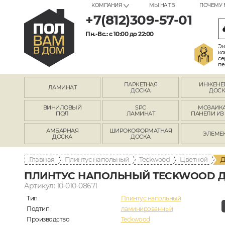
КОМПАНИЯ
МЫ НА ТВ
ПОЧЕМУ 
+7(812)309-57-01
Пн.-Вс.: с 10:00 до 22:00
Эк
ко
се
пе
ПАРКЕТНАЯ
ИНЖЕНЕ
ЛАМИНАТ
ДОСКА
ДОСК
ВИНИЛОВЫЙ
SPC
МОЗАИКА
ПОЛ
ЛАМИНАТ
ПАНЕЛИ ИЗ
АМБАРНАЯ
ШИРОКОФОРМАТНАЯ
ЭЛЕМЕ
ДОСКА
ДОСКА
Главная
Плинтус напольный
Teckwood
Цветной
Д
ПЛИНТУС НАПОЛЬНЫЙ TECKWOOD Д
Артикул: 10-010-08671
Тип
Плинтус напольный
Подтип
ламинированный
Производство
Teckwood