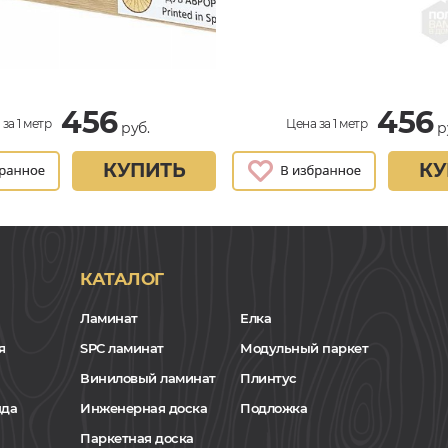
456
456
за 1 метр
Цена за 1 метр
руб.
р
КУПИТЬ
КУ
КАТАЛОГ
Ламинат
Елка
я
SPC ламинат
Модульный паркет
Виниловый ламинат
Плинтус
нда
Инженерная доска
Подложка
Паркетная доска